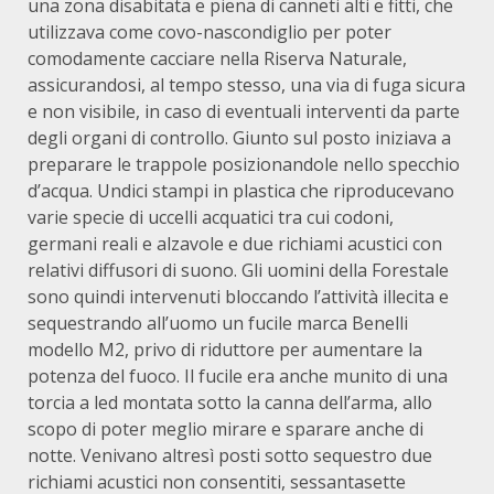
una zona disabitata e piena di canneti alti e fitti, che
utilizzava come covo-nascondiglio per poter
comodamente cacciare nella Riserva Naturale,
assicurandosi, al tempo stesso, una via di fuga sicura
e non visibile, in caso di eventuali interventi da parte
degli organi di controllo. Giunto sul posto iniziava a
preparare le trappole posizionandole nello specchio
d’acqua. Undici stampi in plastica che riproducevano
varie specie di uccelli acquatici tra cui codoni,
germani reali e alzavole e due richiami acustici con
relativi diffusori di suono. Gli uomini della Forestale
sono quindi intervenuti bloccando l’attività illecita e
sequestrando all’uomo un fucile marca Benelli
modello M2, privo di riduttore per aumentare la
potenza del fuoco. Il fucile era anche munito di una
torcia a led montata sotto la canna dell’arma, allo
scopo di poter meglio mirare e sparare anche di
notte. Venivano altresì posti sotto sequestro due
richiami acustici non consentiti, sessantasette