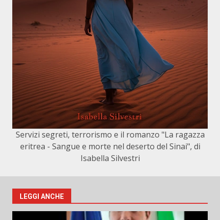
Servizi segreti, terrorismo e il romanzo "La ragazza
eritrea - Sangue e morte nel deserto del Sinai", di
Isabella Silvestri
LEGGI ANCHE