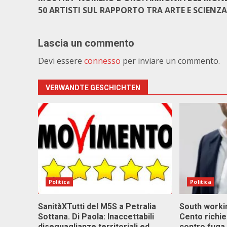
50 ARTISTI SUL RAPPORTO TRA ARTE E SCIENZA
Lascia un commento
Devi essere
connesso
per inviare un commento.
VERWANDTE GESCHICHTEN
Politica
Politica
SanitàXTutti del M5S a Petralia
South workin
Sottana. Di Paola: Inaccettabili
Cento richi
diseguaglianze territoriali ed
contro fuga 