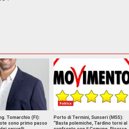
Politica
g. Tomarchio (FI):
Porto di Termini, Sunseri (M5S):
este sono primo passo
“Basta polemiche, Tardino torni al
dei cervelli.
confronto con il Comune. Risorse