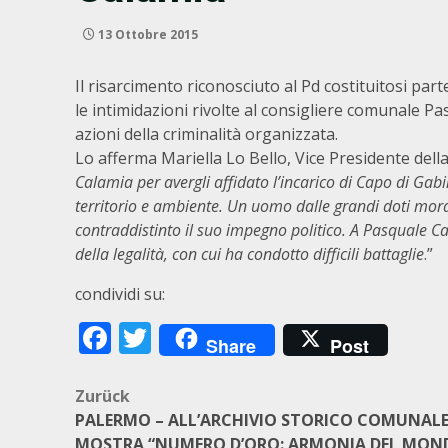
13 Ottobre 2015
Il risarcimento riconosciuto al Pd costituitosi par
le intimidazioni rivolte al consigliere comunale Pas
azioni della criminalità organizzata.
Lo afferma Mariella Lo Bello, Vice Presidente del
Calamia per avergli affidato l’incarico di Capo di Gab
territorio e ambiente. Un uomo dalle grandi doti mor
contraddistinto il suo impegno politico. A Pasquale Ca
della legalità, con cui ha condotto difficili battaglie
.”
condividi su:
Facebook
Twitter
Share
Post
Beitragsnavigation
Zurück
PALERMO – ALL’ARCHIVIO STORICO COMUNALE
MOSTRA “NUMERO D’ORO: ARMONIA DEL MON