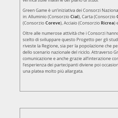
verifica sulle materie del piano di studi.
Green Game è un’iniziativa dei Consorzi Nazionali 
in: Alluminio (Consorzio
Cial
), Carta (Consorzio
(Consorzio
Coreve
), Acciaio (Consorzio
Ricrea
)
Oltre alle numerose attività che i Consorzi hanno
scelto di sviluppare questo Progetto per gli stud
riveste la Regione, sia per la popolazione che per
dello scenario nazionale del riciclo. Attravers
comunicazione e anche grazie all’interazione con i
l’esperienza dei partecipanti diviene poi occasi
una platea molto più allargata.