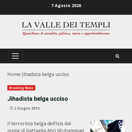
Zum
7 Agosto 2026
Inhalt
springen
PRIMÄRES
MENÜ
Home
Jihadista belga ucciso
Breaking News
Jihadista belga ucciso
2 Giugno 2015
Il terrorista belga dell’Isis dal
nome di battaglia Abū Muhammad