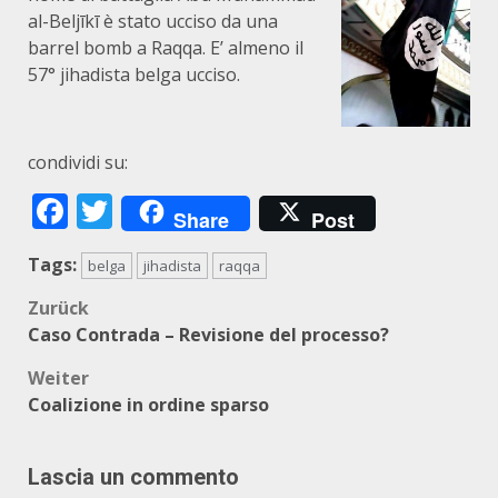
al-Beljīkī è stato ucciso da una
barrel bomb a Raqqa. E’ almeno il
57° jihadista belga ucciso.
condividi su:
Facebook
Twitter
Share
Post
Tags:
belga
jihadista
raqqa
Beitragsnavigation
Zurück
Caso Contrada – Revisione del processo?
Weiter
Coalizione in ordine sparso
Lascia un commento