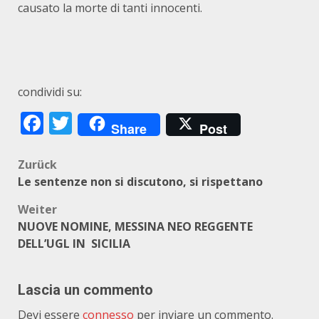
causato la morte di tanti innocenti.
condividi su:
Facebook
Twitter
Share
Post
Beitragsnavigation
Zurück
Le sentenze non si discutono, si rispettano
Weiter
NUOVE NOMINE, MESSINA NEO REGGENTE
DELL’UGL IN SICILIA
Lascia un commento
Devi essere
connesso
per inviare un commento.