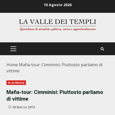
Zum
10 Agosto 2026
Inhalt
springen
PRIMÄRES
MENÜ
Home
Mafia-tour: Cimminisi: Piuttosto parliamo di
vittime
In evidenza
Mafia-tour: Cimminisi: Piuttosto parliamo
di vittime
30 Marzo 2015