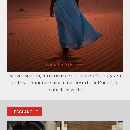
Servizi segreti, terrorismo e il romanzo "La ragazza
eritrea - Sangue e morte nel deserto del Sinai", di
Isabella Silvestri
LEGGI ANCHE