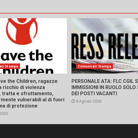
ati Stampa
Comunicati Stampa
ve the Children, ragazze
PERSONALE ATA: FLC CGIL SI
a rischio di violenza
IMMISSIONI IN RUOLO SOLO
 tratta e sfruttamento,
DEI POSTI VACANTI
rmente vulnerabili al di fuori
6 Agosto 2026
ma di protezione
 2026