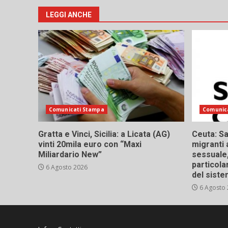
LEGGI ANCHE
Comunicati Stampa
Comunic
Gratta e Vinci, Sicilia: a Licata (AG)
Ceuta: Sa
vinti 20mila euro con “Maxi
migranti 
Miliardario New”
sessuale,
particola
6 Agosto 2026
del siste
6 Agosto