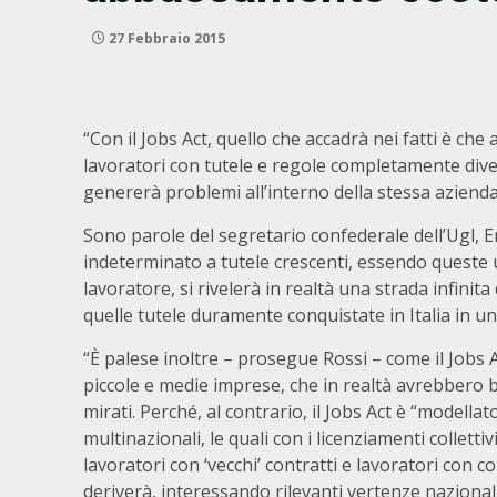
27 Febbraio 2015
“Con il Jobs Act, quello che accadrà nei fatti è che
lavoratori con tutele e regole completamente div
genererà problemi all’interno della stessa azienda
Sono parole del segretario confederale dell’Ugl, E
indeterminato a tutele crescenti, essendo queste 
lavoratore, si rivelerà in realtà una strada infinita
quelle tutele duramente conquistate in Italia in un 
“È palese inoltre – prosegue Rossi – come il Jobs A
piccole e medie imprese, che in realtà avrebbero b
mirati. Perché, al contrario, il Jobs Act è “modella
multinazionali, le quali con i licenziamenti collet
lavoratori con ‘vecchi’ contratti e lavoratori con c
deriverà, interessando rilevanti vertenze nazionali