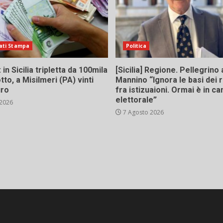
ati Stampa
Politica
in Sicilia tripletta da 100mila
[Sicilia] Regione. Pellegrino 
tto, a Misilmeri (PA) vinti
Mannino “Ignora le basi dei 
uro
fra istizuaioni. Ormai è in 
elettorale”
 2026
7 Agosto 2026