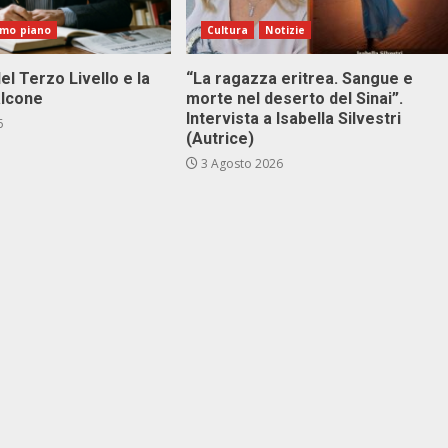
imo piano
Cultura
Notizie
el Terzo Livello e la
“La ragazza eritrea. Sangue e
alcone
morte nel deserto del Sinai”.
Intervista a Isabella Silvestri
6
(Autrice)
3 Agosto 2026