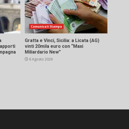
Comunicati Stampa
a
Gratta e Vinci, Sicilia: a Licata (AG)
rapporti
vinti 20mila euro con “Maxi
campagna
Miliardario New”
6 Agosto 2026