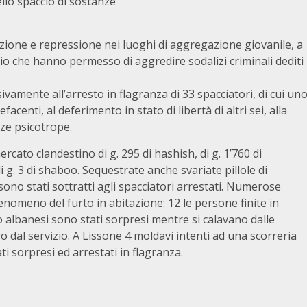
llo spaccio di sostanze
nzione e repressione nei luoghi di aggregazione giovanile, a
izio che hanno permesso di aggredire sodalizi criminali dediti
vamente all’arresto in flagranza di 33 spacciatori, di cui un
centi, al deferimento in stato di libertà di altri sei, alla
nze psicotrope.
ercato clandestino di g. 295 di hashish, di g. 1’760 di
di g. 3 di shaboo. Sequestrate anche svariate pillole di
sono stati sottratti agli spacciatori arrestati. Numerose
enomeno del furto in abitazione: 12 le persone finite in
 albanesi sono stati sorpresi mentre si calavano dalle
 dal servizio. A Lissone 4 moldavi intenti ad una scorreria
ti sorpresi ed arrestati in flagranza.