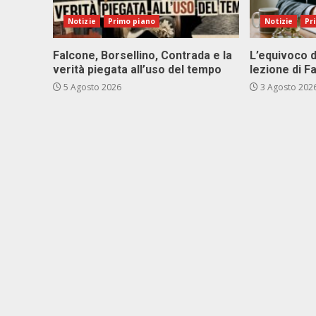
Notizie
Primo piano
Notizie
Pr
Falcone, Borsellino, Contrada e la
L’equivoco d
verità piegata all’uso del tempo
lezione di F
5 Agosto 2026
3 Agosto 202