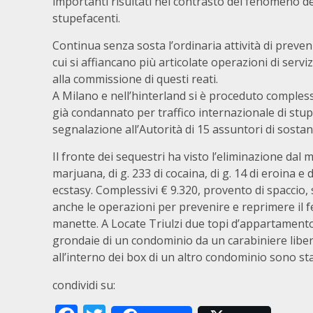
importanti risultati nel contrasto del fenomeno de
stupefacenti.
Continua senza sosta l’ordinaria attività di preve
cui si affiancano più articolate operazioni di serv
alla commissione di questi reati.
A Milano e nell’hinterland si è proceduto complessi
già condannato per traffico internazionale di stupefa
segnalazione all’Autorità di 15 assuntori di sosta
Il fronte dei sequestri ha visto l’eliminazione dal m
marjuana, di g. 233 di cocaina, di g. 14 di eroina e 
ecstasy. Complessivi € 9.320, provento di spaccio, 
anche le operazioni per prevenire e reprimere il f
manette. A Locate Triulzi due topi d’appartamento
grondaie di un condominio da un carabiniere libero
all’interno dei box di un altro condominio sono sta
condividi su: