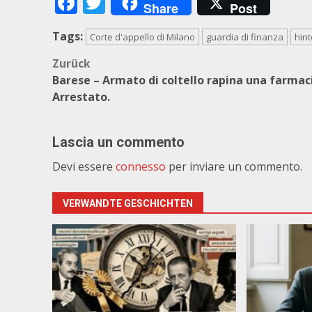
Facebook
Twitter
Share
Post
Tags:
Corte d'appello di Milano
guardia di finanza
hint
Beitragsnavigation
Zurück
Barese – Armato di coltello rapina una farmac
Arrestato.
Lascia un commento
Devi essere
connesso
per inviare un commento.
VERWANDTE GESCHICHTEN