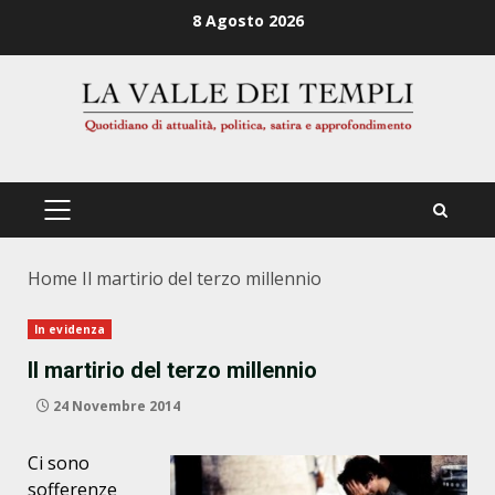
Zum
8 Agosto 2026
Inhalt
springen
PRIMÄRES
MENÜ
Home
Il martirio del terzo millennio
In evidenza
Il martirio del terzo millennio
24 Novembre 2014
Ci sono
sofferenze