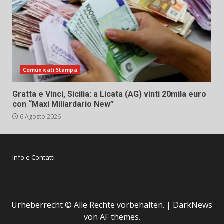
Comunicati Stampa
Gratta e Vinci, Sicilia: a Licata (AG) vinti 20mila euro
con “Maxi Miliardario New”
6 Agosto 2026
Info e Contatti
Urheberrecht © Alle Rechte vorbehalten.
|
DarkNews
von AF themes.