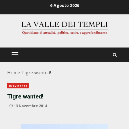
Zum
6 Agosto 2026
Inhalt
springen
PRIMÄRES
MENÜ
Home
Tigre wanted!
In evidenza
Tigre wanted!
13 Novembre 2014