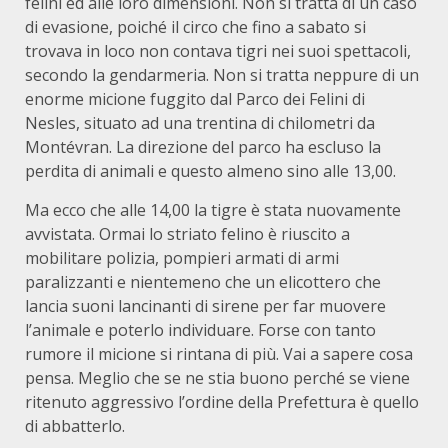
felini ed alle loro dimensioni. Non si tratta di un caso
di evasione, poiché il circo che fino a sabato si
trovava in loco non contava tigri nei suoi spettacoli,
secondo la gendarmeria. Non si tratta neppure di un
enorme micione fuggito dal Parco dei Felini di
Nesles, situato ad una trentina di chilometri da
Montévran. La direzione del parco ha escluso la
perdita di animali e questo almeno sino alle 13,00.
Ma ecco che alle 14,00 la tigre è stata nuovamente
avvistata. Ormai lo striato felino è riuscito a
mobilitare polizia, pompieri armati di armi
paralizzanti e nientemeno che un elicottero che
lancia suoni lancinanti di sirene per far muovere
l’animale e poterlo individuare. Forse con tanto
rumore il micione si rintana di più. Vai a sapere cosa
pensa. Meglio che se ne stia buono perché se viene
ritenuto aggressivo l’ordine della Prefettura è quello
di abbatterlo.