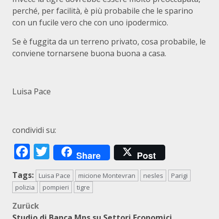
perché, per facilità, è più probabile che le sparino
con un fucile vero che con uno ipodermico.
Se è fuggita da un terreno privato, cosa probabile, le
conviene tornarsene buona buona a casa.
Luisa Pace
condividi su:
Facebook
Twitter
Share
Post
Tags:
Luisa Pace
micione Montevran
nesles
Parigi
polizia
pompieri
tigre
Beitragsnavigation
Zurück
Studio di Banca Mps su Settori Economici