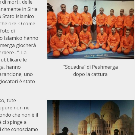
 di morti, delle
anamente in Siria
lo Stato Islamico
oche ore. O come
foto di
ato Islamico hanno
shmerga giocherà
erdere…”. La
ubblicare le
ga, hanno
“Squadra” di Peshmerga
 arancione, uno
dopo la cattura
iocatori è stato
so, tute
 Eppure non ne
ondo che non è il
à ci spinge a
lui che conosciamo