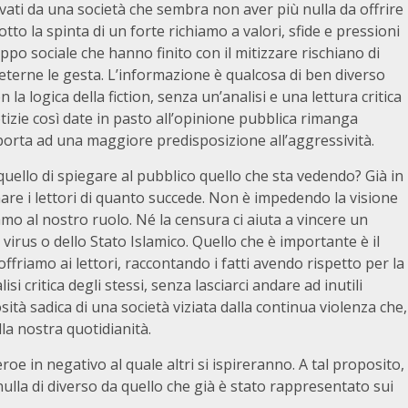
ati da una società che sembra non aver più nulla da offrire
otto la spinta di un forte richiamo a valori, sfide e pressioni
ppo sociale che hanno finito con il mitizzare rischiano di
peterne le gesta. L’informazione è qualcosa di ben diverso
la logica della fiction, senza un’analisi e una lettura critica
tizie così date in pasto all’opinione pubblica rimanga
e porta ad una maggiore predisposizione all’aggressività.
uello di spiegare al pubblico quello che sta vedendo? Già in
re i lettori di quanto succede. Non è impedendo la visione
amo al nostro ruolo. Né la censura ci aiuta a vincere un
n virus o dello Stato Islamico. Quello che è importante è il
ffriamo ai lettori, raccontando i fatti avendo rispetto per la
i critica degli stessi, senza lasciarci andare ad inutili
ità sadica di una società viziata dalla continua violenza che,
lla nostra quotidianità.
’eroe in negativo al quale altri si ispireranno. A tal proposito,
nulla di diverso da quello che già è stato rappresentato sui