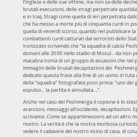
l’inglese e delle sue vittime, ma non sa delle decine
brutali esecuzioni, delle stragi perpetrate quotidi
e in Iraq. Stragi come quella di ieri perpetrata dal
che ha messo a morte più di cinquanta curdi in p
quella di venerdì scorso, quando nel pubblicare la 
combattenti curdi catturati dai terroristi dello St
ironizzato scrivendo che “la squadra di calcio Pe
domani alle 20:00 nello stadio di Mosul… da non p
macabra ironia di un gruppo di assassini che nel p
immagini delle brutali decapitazioni dei Peshmer
dedicato questa frase alla fine di un uomo in tuta
della “squadra” fotografata poco prima: “uno dei g
espulso… la partita è annullata….”.
Anche nel caso dei Peshmerga il copione è lo stes
arancioni, messaggi all’occidente, decapitazioni.
scriviamo. Come se appartenessero ad un altro m
nostro. La verità è che la nostra morbosa curiosit
vedere il cadavere del nostro vicino di casa, di co