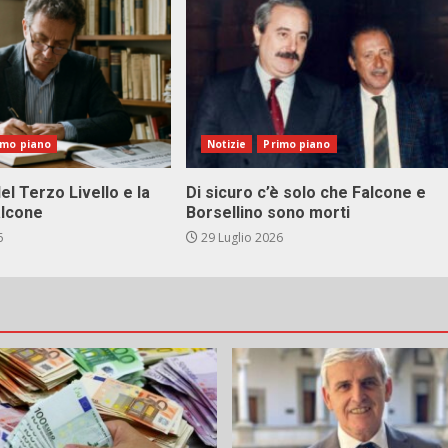
imo piano
Notizie
Primo piano
el Terzo Livello e la
Di sicuro c’è solo che Falcone e
alcone
Borsellino sono morti
6
29 Luglio 2026