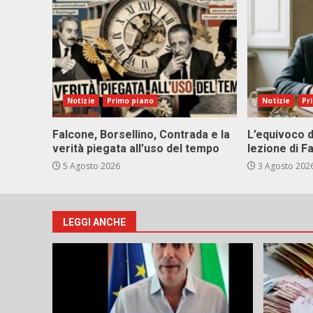
Notizie
Primo piano
Notizie
Pr
Falcone, Borsellino, Contrada e la
L’equivoco d
verità piegata all’uso del tempo
lezione di F
5 Agosto 2026
3 Agosto 202
LEGGI ANCHE