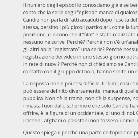
Il numero degli episodi lo conosciamo già e se be
conto che la serie degli “episodi” manca di qualcos
Cantlie non parla di fatti accaduti dopo l’uscita d
stessa, persino i più piccoli particolari, come la lu
posizione, ci dicono che il “film” è stato realizzat
nessuno ne scrive. Perché? Perché non c’è un’anali
gli altri abiia “registrato” una serie? Perché ness
registrazione dei video in uno stesso giorno potr
in rete di nuovi? Perché non ci chiediamo se Cantlie
contatto con il gruppo del boia, hanno scelto un 
La risposta non è poi così difficile. Il “film”, così
può essere definito diversamente, manca di quelle
pubblica. Non c’è la trama, non c’è la suspense, non
rimasta fuori dallo schermo e che solo Cantlie ha v
offrire, è la figura di un occidentale, di uno di noi.
iracheni, afghani o pakistani non fossero uomini 
Questo spiega il perché una parte dell’opinione p