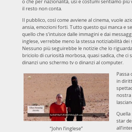
o che per nazionalità, usi e costumi sentiamo più v
il resto non conta.
Il pubblico, così come avviene al cinema, vuole az
ansia, emozioni forti. Tutto questo qui manca e s
quello che s’intuisce dalle immagini e dai messaggi
inglese, verrebbe meno la stessa notiziabilità dei 
Nessuno più seguirebbe le notizie che lo riguard
briciolo di curiosità morbosa, quasi sadica, che ci 
dinanzi uno schermo tv o dinanzi al computer.
Passa 
in diri
spettac
nostra 
lascian
Quella 
star de
all’int
“John l’inglese”