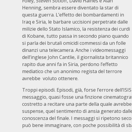
Foley, Steven Sotloff, David Haines e Alan
Henning, sembra essere diventato la star di
questa guerra. L’effetto dei bombardamenti in
Iraq e Siria, le barbare uccisioni perpetrate dalle
milizie dello Stato Islamico, la resistenza dei curdi
di Kobane, tutto passa in secondo piano quando
si parla dei brutali omicidi commessi da un folle
dinanzi una telecamera. Anche i videomessaggi
dell’inglese John Cantlie, il giornalista britannico
rapito due anni fa in Siria, perdono l’effetto
mediatico che un anonimo regista del terrore
avrebbe voluto ottenere.
Troppi episodi. Episodi, già, forse l’errore dell’IS
messaggio, quasi fosse una finzione cinematograf
costretto a recitare una parte della quale avrebbe
suspense, quel sentimento di ansia generato dall
conoscenza del finale. I messaggi si ripetono seco
può bene immaginare, con poche possibilità di sba