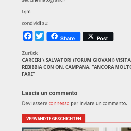
set cinematografici?
Gjm
condividi su:
Facebook
Twitter
Share
Post
Beitragsnavigation
Zurück
CARCERI \ SALVATORI (FORUM GIOVANI) VISITA
REBIBBIA CON ON. CAMPANA, “ANCORA MOLT
FARE”
Lascia un commento
Devi essere
connesso
per inviare un commento.
VERWANDTE GESCHICHTEN