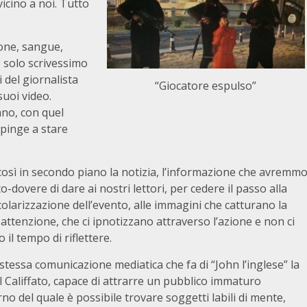
icino a noi. Tutto
ione, sangue,
e solo scrivessimo
 del giornalista
“Giocatore espulso”
suoi video.
ano, con quel
spinge a stare
così in secondo piano la notizia, l’informazione che avremm
tto-dovere di dare ai nostri lettori, per cedere il passo alla
olarizzazione dell’evento, alle immagini che catturano la
attenzione, che ci ipnotizzano attraverso l’azione e non ci
o il tempo di riflettere.
stessa comunicazione mediatica che fa di “John l’inglese” la
l Califfato, capace di attrarre un pubblico immaturo
erno del quale è possibile trovare soggetti labili di mente,