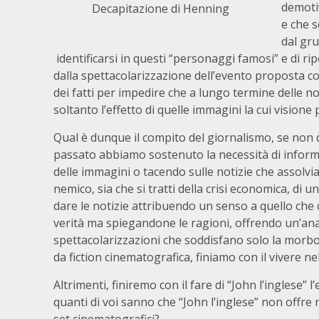
demotiv
Decapitazione di Henning
e che s
dal gru
identificarsi in questi “personaggi famosi” e di ri
dalla spettacolarizzazione dell’evento proposta con 
dei fatti per impedire che a lungo termine delle no
soltanto l’effetto di quelle immagini la cui vision
Qual è dunque il compito del giornalismo, se non q
passato abbiamo sostenuto la necessità di informa
delle immagini o tacendo sulle notizie che assolvi
nemico, sia che si tratti della crisi economica, di u
dare le notizie attribuendo un senso a quello che o
verità ma spiegandone le ragioni, offrendo un’analis
spettacolarizzazioni che soddisfano solo la morbos
da fiction cinematografica, finiamo con il vivere ne
Altrimenti, finiremo con il fare di “John l’inglese” l
quanti di voi sanno che “John l’inglese” non offre 