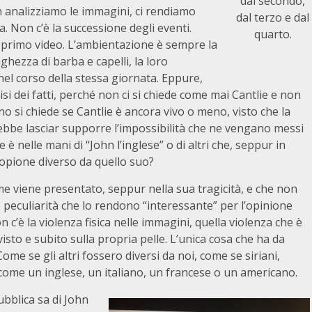
dal secondo,
n analizziamo le immagini, ci rendiamo
dal terzo e dal
a. Non c’è la successione degli eventi.
quarto.
el primo video. L’ambientazione è sempre la
nghezza di barba e capelli, la loro
o nel corso della stessa giornata. Eppure,
si dei fatti, perché non ci si chiede come mai Cantlie e non
uno si chiede se Cantlie è ancora vivo o meno, visto che la
ebbe lasciar supporre l’impossibilità che ne vengano messi
 è nelle mani di “John l’inglese” o di altri che, seppur in
copione diverso da quello suo?
 come viene presentato, seppur nella sua tragicità, e che non
 peculiarità che lo rendono “interessante” per l’opinione
 c’è la violenza fisica nelle immagini, quella violenza che è
isto e subito sulla propria pelle. L’unica cosa che ha da
 Come se gli altri fossero diversi da noi, come se siriani,
come un inglese, un italiano, un francese o un americano.
ubblica sa di John