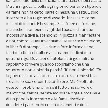
dall’altro lato della barricata, stare dalla e nella Casta.
Ma chi si gioca la pelle ogni giorno per uno stipendio
da fame non fa certo parte di nessuna Casta. È solo
incazzato e ha ragione di esserlo. Incazzato come
milioni di italiani. E la stampa? Le forze dell’ordine,
ma anche i pompieri, i vigili del fuoco e chiunque
indossi una divisa, scendono in piazza a manifestare
e noi, coloro i quali invochiamo “la libertà d’opinione,
la libertà di stampa, il diritto a fare informazione,
facciamo finta di nulla e al massimo dedichiamo
qualche rigo. Dove sono i titoloni sui giornali che
sappiamo scrivere quando scopriamo che una
soubrette non è bionda perché “lì” non è bionda? C’è
la guerra, l’ebola e tanto altro ancora, come si fa a
trovare lo spazio per tutto? È vero. Ma è soltanto
questo il problema o forse il fatto che scrivere di
menzogne, falsità, serate mondane orge e cocaina e
di un popolo incazzato e alla fame, rischia di
deludere i padroncini dei finanziamenti e delle