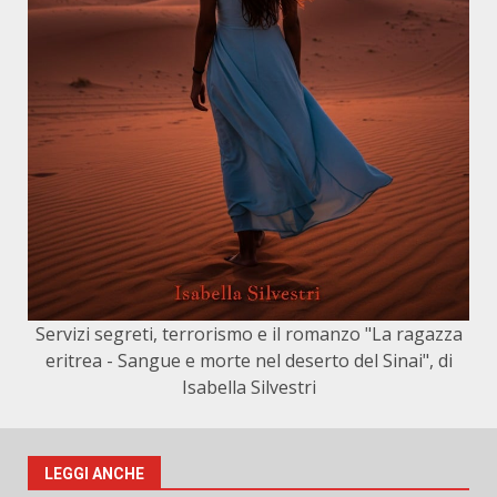
Servizi segreti, terrorismo e il romanzo "La ragazza
eritrea - Sangue e morte nel deserto del Sinai", di
Isabella Silvestri
LEGGI ANCHE