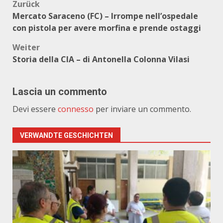
Beitragsnavigation
Zurück
Mercato Saraceno (FC) – Irrompe nell’ospedale
con pistola per avere morfina e prende ostaggi
Weiter
Storia della CIA – di Antonella Colonna Vilasi
Lascia un commento
Devi essere
connesso
per inviare un commento.
VERWANDTE GESCHICHTEN