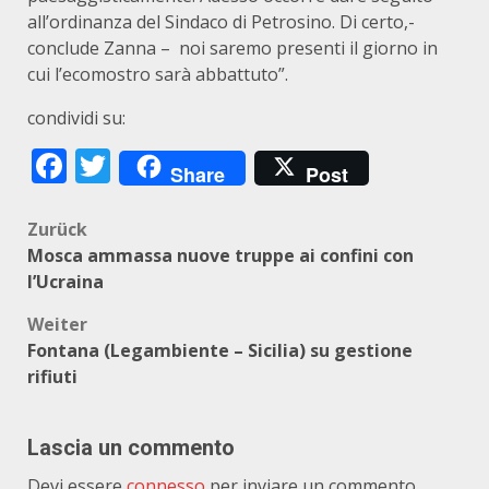
all’ordinanza del Sindaco di Petrosino. Di certo,-
conclude Zanna – noi saremo presenti il giorno in
cui l’ecomostro sarà abbattuto”.
condividi su:
Facebook
Twitter
Share
Post
Beitragsnavigation
Zurück
Mosca ammassa nuove truppe ai confini con
l’Ucraina
Weiter
Fontana (Legambiente – Sicilia) su gestione
rifiuti
Lascia un commento
Devi essere
connesso
per inviare un commento.