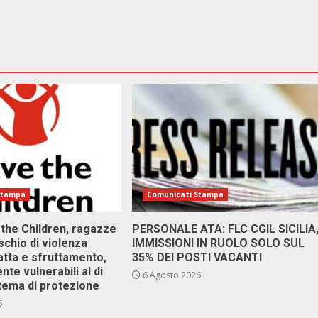
Stampa
Comunicati Stampa
 the Children, ragazze
PERSONALE ATA: FLC CGIL SICILIA
ischio di violenza
IMMISSIONI IN RUOLO SOLO SUL
atta e sfruttamento,
35% DEI POSTI VACANTI
nte vulnerabili al di
6 Agosto 2026
stema di protezione
6