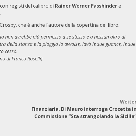
on registi del calibro di
Rainer Werner Fassbinder
e
.
Crosby, che è anche l’autore della copertina del libro.
ma non avrebbe più permesso a se stesso e a nessun altro di
stra della stanza e la pioggia lo avvolse, lavò le sue guance, le sue
to cessò.
no di Franco Roselli)
Weite
Finanziaria. Di Mauro interroga Crocetta i
Commissione “Sta strangolando la Sicilia