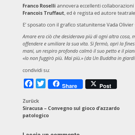
Franco Roselli
annovera eccellenti collaborazioni c
Francois Truffaut
, ed è regista ed autore teatrale
E’ sposato con il grafico statunitense Vada Olivier 
Amare era ciò che desiderava più di ogni altra cosa, 
offendere e umiliare la sua vita. Si fermò, aprì la fine
mani, un respiro profondo calmò il suo petto e il pian
«Io non fuggirò più. Mai più.» (da Un Buddha in giardi
condividi su:
Facebook
Twitter
Share
Post
Beitragsnavigation
Zurück
Siracusa – Convegno sul gioco d’azzardo
patologico