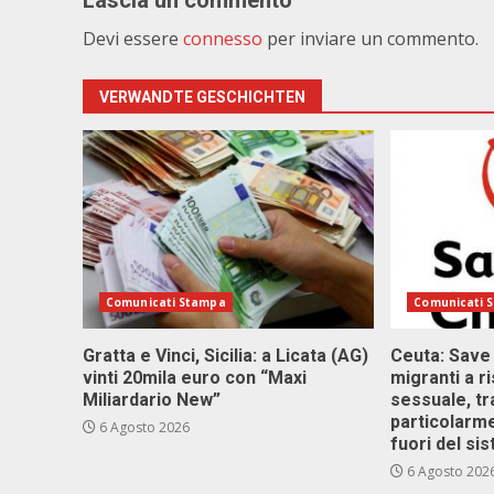
Lascia un commento
Devi essere
connesso
per inviare un commento.
VERWANDTE GESCHICHTEN
Comunicati Stampa
Comunicati 
Gratta e Vinci, Sicilia: a Licata (AG)
Ceuta: Save
vinti 20mila euro con “Maxi
migranti a r
Miliardario New”
sessuale, tr
particolarme
6 Agosto 2026
fuori del si
6 Agosto 202