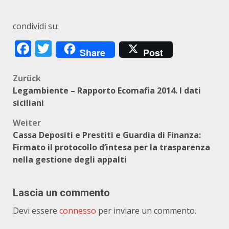
condividi su:
Facebook
Twitter
Share
Post
Beitragsnavigation
Zurück
Legambiente – Rapporto Ecomafia 2014. I dati
siciliani
Weiter
Cassa Depositi e Prestiti e Guardia di Finanza:
Firmato il protocollo d’intesa per la trasparenza
nella gestione degli appalti
Lascia un commento
Devi essere
connesso
per inviare un commento.