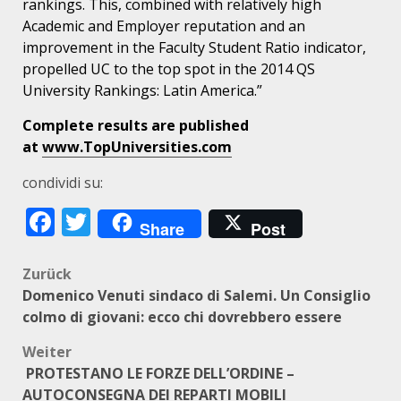
rankings. This, combined with relatively high
Academic and Employer reputation and an
improvement in the Faculty Student Ratio indicator,
propelled UC to the top spot in the 2014 QS
University Rankings: Latin America.”
Complete results are published
at
www.TopUniversities.com
condividi su:
Facebook
Twitter
Share
Post
Beitragsnavigation
Zurück
Domenico Venuti sindaco di Salemi. Un Consiglio
colmo di giovani: ecco chi dovrebbero essere
Weiter
PROTESTANO LE FORZE DELL’ORDINE –
AUTOCONSEGNA DEI REPARTI MOBILI