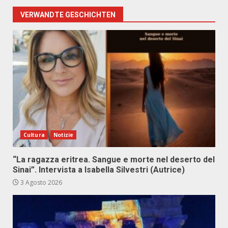
VERWANDTE GESCHICHTEN
Cultura
Notizie
“La ragazza eritrea. Sangue e morte nel deserto del
Sinai”. Intervista a Isabella Silvestri (Autrice)
3 Agosto 2026