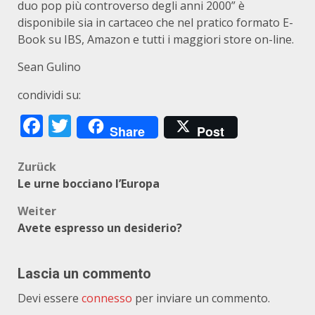
duo pop più controverso degli anni 2000” è
disponibile sia in cartaceo che nel pratico formato E-
Book su IBS, Amazon e tutti i maggiori store on-line.
Sean Gulino
condividi su:
Facebook
Twitter
Share
Post
Beitragsnavigation
Zurück
Le urne bocciano l’Europa
Weiter
Avete espresso un desiderio?
Lascia un commento
Devi essere
connesso
per inviare un commento.