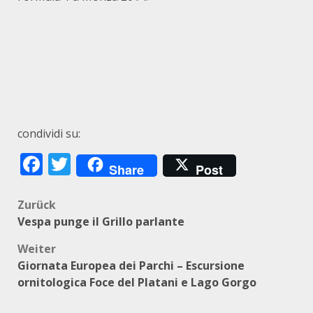
condividi su:
Facebook
Twitter
Share
Post
Beitragsnavigation
Zurück
Vespa punge il Grillo parlante
Weiter
Giornata Europea dei Parchi – Escursione
ornitologica Foce del Platani e Lago Gorgo