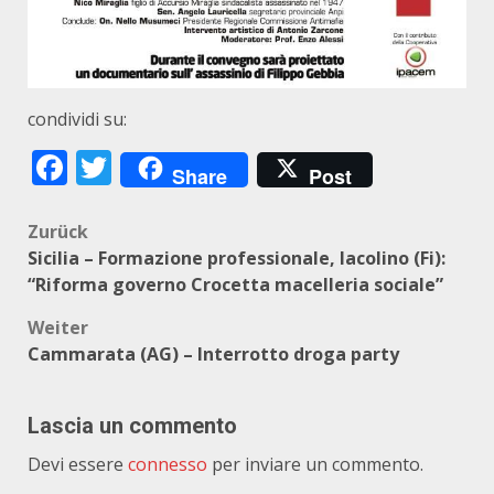
condividi su:
Facebook
Twitter
Share
Post
Beitragsnavigation
Zurück
Sicilia – Formazione professionale, Iacolino (Fi):
“Riforma governo Crocetta macelleria sociale”
Weiter
Cammarata (AG) – Interrotto droga party
Lascia un commento
Devi essere
connesso
per inviare un commento.