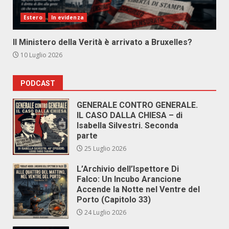
Estero
In evidenza
Il Ministero della Verità è arrivato a Bruxelles?
10 Luglio 2026
PODCAST
GENERALE CONTRO GENERALE.
IL CASO DALLA CHIESA – di
Isabella Silvestri. Seconda
parte
25 Luglio 2026
L’Archivio dell’Ispettore Di
Falco: Un Incubo Arancione
Accende la Notte nel Ventre del
Porto (Capitolo 33)
24 Luglio 2026