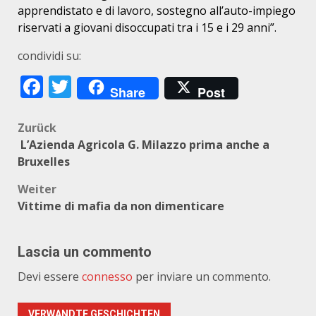
apprendistato e di lavoro, sostegno all’auto-impiego
riservati a giovani disoccupati tra i 15 e i 29 anni”.
condividi su:
Facebook
Twitter
Share
Post
Beitragsnavigation
Zurück
L’Azienda Agricola G. Milazzo prima anche a
Bruxelles
Weiter
Vittime di mafia da non dimenticare
Lascia un commento
Devi essere
connesso
per inviare un commento.
VERWANDTE GESCHICHTEN