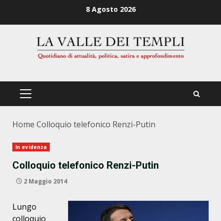
Zum
8 Agosto 2026
Inhalt
springen
PRIMÄRES
MENÜ
Home
Colloquio telefonico Renzi-Putin
In evidenza
Colloquio telefonico Renzi-Putin
2 Maggio 2014
Lungo
colloquio