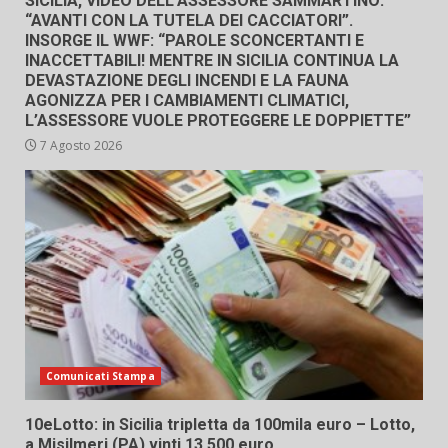
SICILIA, VIDEO DELL’ASSESSORE SAMMARTINO:
“AVANTI CON LA TUTELA DEI CACCIATORI”.
INSORGE IL WWF: “PAROLE SCONCERTANTI E
INACCETTABILI! MENTRE IN SICILIA CONTINUA LA
DEVASTAZIONE DEGLI INCENDI E LA FAUNA
AGONIZZA PER I CAMBIAMENTI CLIMATICI,
L’ASSESSORE VUOLE PROTEGGERE LE DOPPIETTE”
7 Agosto 2026
Comunicati Stampa
10eLotto: in Sicilia tripletta da 100mila euro – Lotto,
a Misilmeri (PA) vinti 13.500 euro