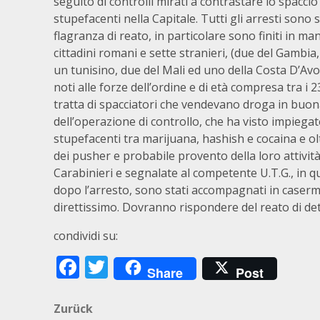
seguito di controlli mirati a contrastare lo spaccio
stupefacenti nella Capitale. Tutti gli arresti sono s
flagranza di reato, in particolare sono finiti in ma
cittadini romani e sette stranieri, (due del Gambi
un tunisino, due del Mali ed uno della Costa D’Avo
noti alle forze dell’ordine e di età compresa tra i 23
tratta di spacciatori che vendevano droga in buona 
dell’operazione di controllo, che ha visto impiegate
stupefacenti tra marijuana, hashish e cocaina e ol
dei pusher e probabile provento della loro attività 
Carabinieri e segnalate al competente U.T.G., in qu
dopo l’arresto, sono stati accompagnati in caserma 
direttissimo. Dovranno rispondere del reato di de
condividi su:
Facebook
Twitter
Share
Post
Beitragsnavigation
Zurück