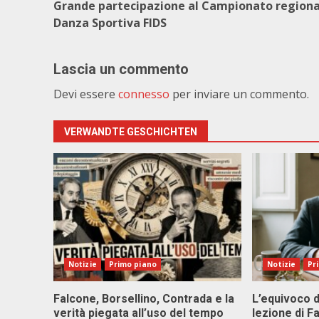
Grande partecipazione al Campionato regiona
Danza Sportiva FIDS
Lascia un commento
Devi essere
connesso
per inviare un commento.
VERWANDTE GESCHICHTEN
Notizie
Primo piano
Notizie
Pr
Falcone, Borsellino, Contrada e la
L’equivoco d
verità piegata all’uso del tempo
lezione di F