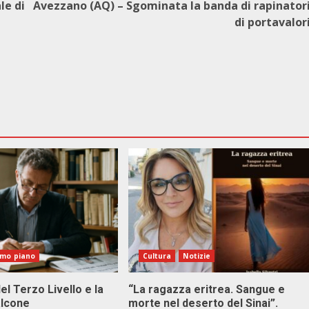
le di
Avezzano (AQ) – Sgominata la banda di rapinator
di portavalor
imo piano
Cultura
Notizie
el Terzo Livello e la
“La ragazza eritrea. Sangue e
alcone
morte nel deserto del Sinai”.