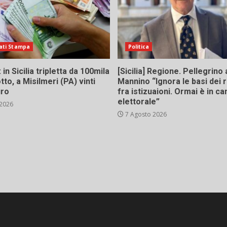
ati Stampa
Politica
in Sicilia tripletta da 100mila
[Sicilia] Regione. Pellegrino 
tto, a Misilmeri (PA) vinti
Mannino “Ignora le basi dei 
uro
fra istizuaioni. Ormai è in 
elettorale”
 2026
7 Agosto 2026