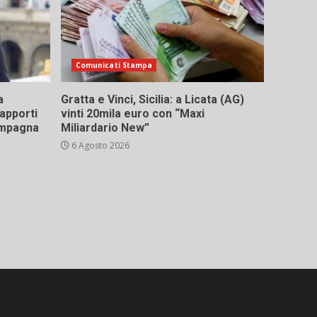
Comunicati Stampa
a
Gratta e Vinci, Sicilia: a Licata (AG)
rapporti
vinti 20mila euro con “Maxi
campagna
Miliardario New”
6 Agosto 2026