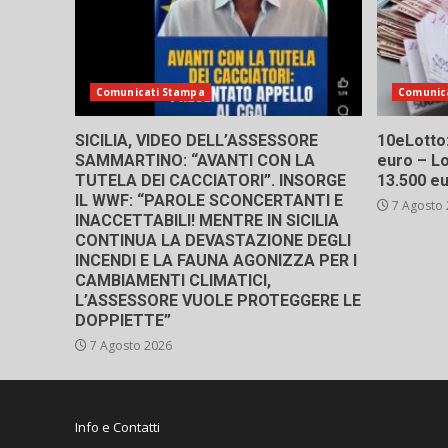
Comunicati Stampa
Comunic
SICILIA, VIDEO DELL’ASSESSORE
10eLotto: 
SAMMARTINO: “AVANTI CON LA
euro – Lo
TUTELA DEI CACCIATORI”. INSORGE
13.500 e
IL WWF: “PAROLE SCONCERTANTI E
7 Agosto
INACCETTABILI! MENTRE IN SICILIA
CONTINUA LA DEVASTAZIONE DEGLI
INCENDI E LA FAUNA AGONIZZA PER I
CAMBIAMENTI CLIMATICI,
L’ASSESSORE VUOLE PROTEGGERE LE
DOPPIETTE”
7 Agosto 2026
Info e Contatti