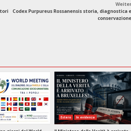
Weite
tori
Codex Purpureus Rossanensis storia, diagnostica 
conservazion
Estero
In evidenza