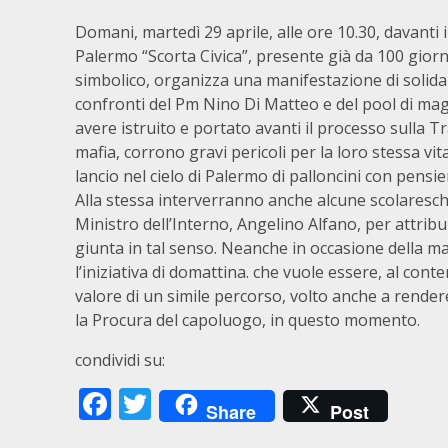
Domani, martedì 29 aprile, alle ore 10.30, davanti i
Palermo “Scorta Civica”, presente già da 100 giorn
simbolico, organizza una manifestazione di solida
confronti del Pm Nino Di Matteo e del pool di magi
avere istruito e portato avanti il processo sulla Tr
mafia, corrono gravi pericoli per la loro stessa vita.
lancio nel cielo di Palermo di palloncini con pensieri
Alla stessa interverranno anche alcune scolaresche 
Ministro dell’Interno, Angelino Alfano, per attrib
giunta in tal senso. Neanche in occasione della m
l’iniziativa di domattina. che vuole essere, al c
valore di un simile percorso, volto anche a rendere
la Procura del capoluogo, in questo momento.
condividi su:
Facebook
Twitter
Share
Post