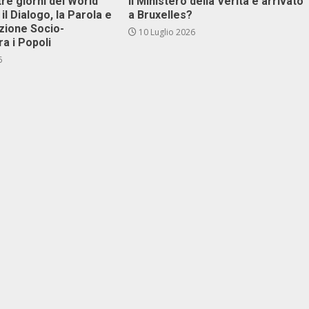
tre giorni del World
Il Ministero della Verità è arrivato
il Dialogo, la Parola e
a Bruxelles?
zione Socio-
10 Luglio 2026
ra i Popoli
6