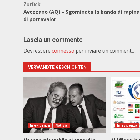
Beitragsnavigation
Zurück
Avezzano (AQ) – Sgominata la banda di rapina
di portavalori
Lascia un commento
Devi essere
connesso
per inviare un commento.
VERWANDTE GESCHICHTEN
In evidenza
Notizie
In evidenza