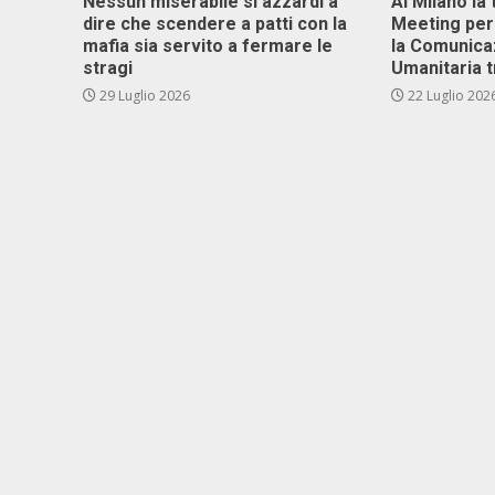
Nessun miserabile si azzardi a
Al Milano la 
dire che scendere a patti con la
Meeting per 
mafia sia servito a fermare le
la Comunica
stragi
Umanitaria t
29 Luglio 2026
22 Luglio 202