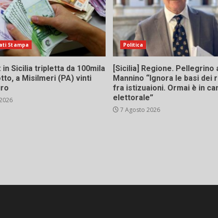
ati Stampa
Politica
in Sicilia tripletta da 100mila
[Sicilia] Regione. Pellegrino 
tto, a Misilmeri (PA) vinti
Mannino “Ignora le basi dei 
uro
fra istizuaioni. Ormai è in 
elettorale”
 2026
7 Agosto 2026