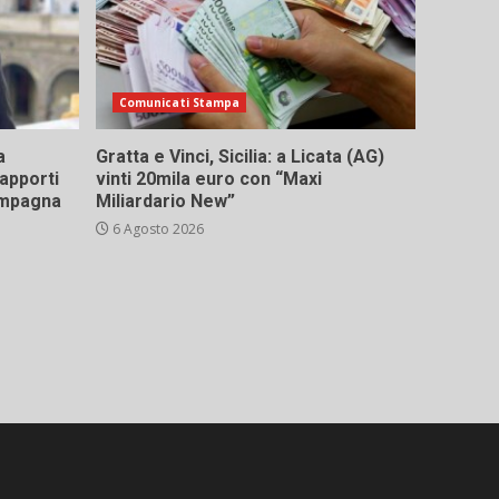
Comunicati Stampa
a
Gratta e Vinci, Sicilia: a Licata (AG)
rapporti
vinti 20mila euro con “Maxi
campagna
Miliardario New”
6 Agosto 2026