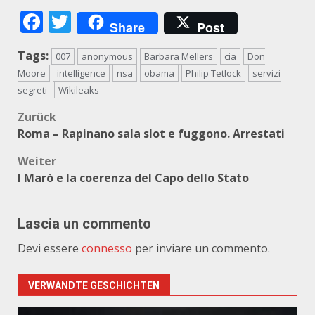
Facebook
Twitter
Share
Post
Tags:
007
anonymous
Barbara Mellers
cia
Don
Moore
intelligence
nsa
obama
Philip Tetlock
servizi
segreti
Wikileaks
Beitragsnavigation
Zurück
Roma – Rapinano sala slot e fuggono. Arrestati
Weiter
I Marò e la coerenza del Capo dello Stato
Lascia un commento
Devi essere
connesso
per inviare un commento.
VERWANDTE GESCHICHTEN