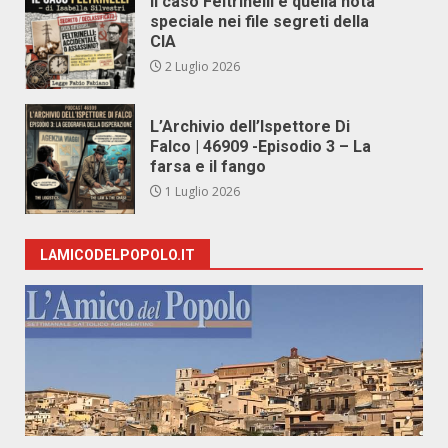
Il caso Feltrinelli e quella nota
speciale nei file segreti della
CIA
2 Luglio 2026
L’Archivio dell’Ispettore Di
Falco | 46909 -Episodio 3 – La
farsa e il fango
1 Luglio 2026
LAMICODELPOPOLO.IT