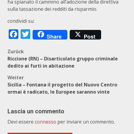
ha spianato il cammino all’adozione della direttiva
sulla tassazione dei redditi da risparmio.
condividi su:
Facebook
Twitter
Share
Post
Beitragsnavigation
Zurück
Riccione (RN) – Disarticolato gruppo criminale
dedito ai furti in abitazione
Weiter
Sicilia – Fontana il progetto del Nuovo Centro
ormai è radicato, le Europee saranno vinte
Lascia un commento
Devi essere
connesso
per inviare un commento.