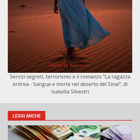
Servizi segreti, terrorismo e il romanzo "La ragazza
eritrea - Sangue e morte nel deserto del Sinai", di
Isabella Silvestri
LEGGI ANCHE