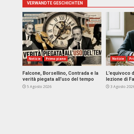
VERWANDTE GESCHICHTEN
Notizie
Primo piano
Notizie
Pr
Falcone, Borsellino, Contrada e la
L’equivoco d
verità piegata all’uso del tempo
lezione di F
5 Agosto 2026
3 Agosto 202