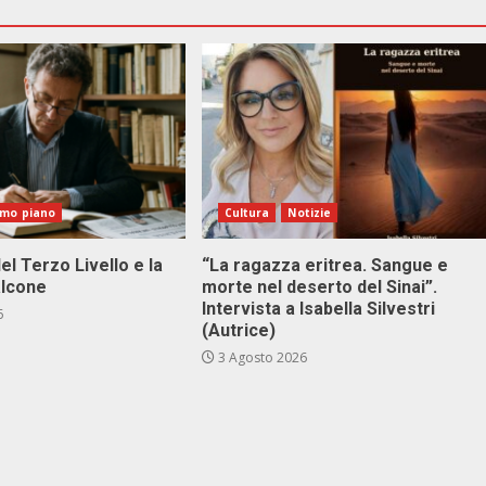
imo piano
Cultura
Notizie
el Terzo Livello e la
“La ragazza eritrea. Sangue e
alcone
morte nel deserto del Sinai”.
Intervista a Isabella Silvestri
6
(Autrice)
3 Agosto 2026