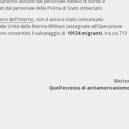
 saranno assistiti dal personale medico di bordo e
cati dal personale della Polizia di Stato imbarcato.
ero dell’Interno
, non è ancora stato comunicato.
dalle Unità della Marina Militare (assegnate all’Operazione
no consentito il salvataggio di
10134 migranti
, tra cui 713
Weite
Quell’eccesso di antiamericanism