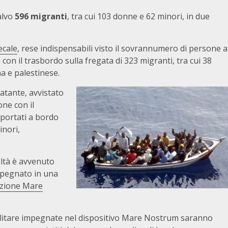
salvo
596 migranti
, tra cui 103 donne e 62 minori, in due
ecale
, rese indispensabili visto il sovrannumero di persone a
on il trasbordo sulla fregata di 323 migranti, tra cui 38
a e palestinese.
atante, avvistato
one con il
e portati a bordo
inori,
oltà è avvenuto
pegnato in una
zione Mare
 Militare impegnate nel dispositivo Mare Nostrum saranno