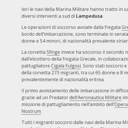
Ieri le navi della Marina Militare hanno tratto in 
diversi interventi a sud di
Lampedusa
.
Le operazioni di soccorso avviate dalla fregata
Gr
bordo dell’imbarcazione, sono terminate in serata c
donne e 54 minori, di nazionalità prevalente sirian
La corvetta
Sfinge
invece ha soccorso il secondo n
dall’elicottero della fregata Grecale, in collaborazi
pattugliatore
Cigala Fulgosi
. Sono stati soccorsi 
della corvetta 273 migranti, tra cui 65 donne e 8 m
prevalentemente di nazionalità eritrea.
Il primo avvistamento delle imbarcazione in diffic
grazie ad un Predator
dell’Aeronautica Militare
im
missione di pattugliamento nell’ambito dell’
Opera
Nostrum
.
Tutti i migranti soccorsi dalle navi della Marina