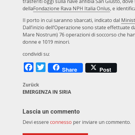
trasferiti oggi sulla nave anfibia San Giusto, dove
della
Fondazione Rava NPH Italia Onlus
, e identifi
Il porto in cui saranno sbarcati, indicato dal
Minist
Dall’inizio dell’Operazione sono state effettuate 
Mare Nostrum) 76 operazioni di soccorso che han
donne e 1019 minori.
condividi su:
Facebook
Twitter
Share
Post
Beitragsnavigation
Zurück
EMERGENZA IN SIRIA
Lascia un commento
Devi essere
connesso
per inviare un commento.