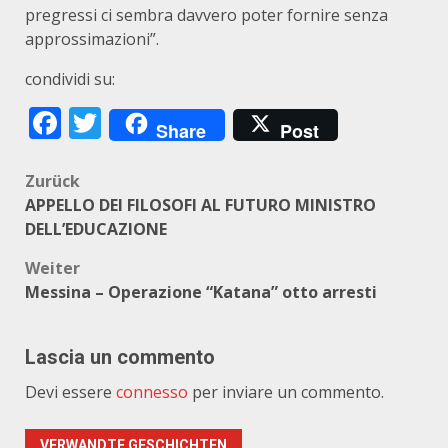
pregressi ci sembra davvero poter fornire senza
approssimazioni”.
condividi su:
Facebook
Twitter
Share
Post
Beitragsnavigation
Zurück
APPELLO DEI FILOSOFI AL FUTURO MINISTRO
DELL’EDUCAZIONE
Weiter
Messina – Operazione “Katana” otto arresti
Lascia un commento
Devi essere
connesso
per inviare un commento.
VERWANDTE GESCHICHTEN