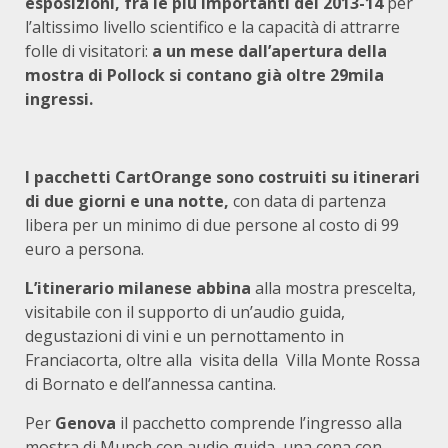
esposizioni, fra le più importanti del 2013-14
per
l’altissimo livello scientifico e la capacità di attrarre
folle di visitatori:
a un mese dall’apertura della
mostra di Pollock si contano già oltre 29mila
ingressi.
I pacchetti CartOrange sono costruiti su itinerari
di due giorni e una notte,
con data di partenza
libera per un minimo di due persone al costo di 99
euro a persona.
L’itinerario milanese abbina
alla mostra prescelta,
visitabile con il supporto di un’audio guida,
degustazioni di vini e un pernottamento in
Franciacorta, oltre alla visita della Villa Monte Rossa
di Bornato e dell’annessa cantina.
Per
Genova
il pacchetto
comprende l’ingresso alla
mostra di Munch con audio guida, una cena con