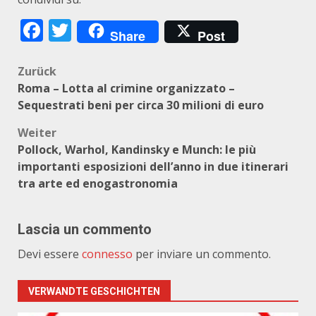
Facebook
Twitter
Share
Post
Beitragsnavigation
Zurück
Roma – Lotta al crimine organizzato –
Sequestrati beni per circa 30 milioni di euro
Weiter
Pollock, Warhol, Kandinsky e Munch: le più
importanti esposizioni dell’anno in due itinerari
tra arte ed enogastronomia
Lascia un commento
Devi essere
connesso
per inviare un commento.
VERWANDTE GESCHICHTEN