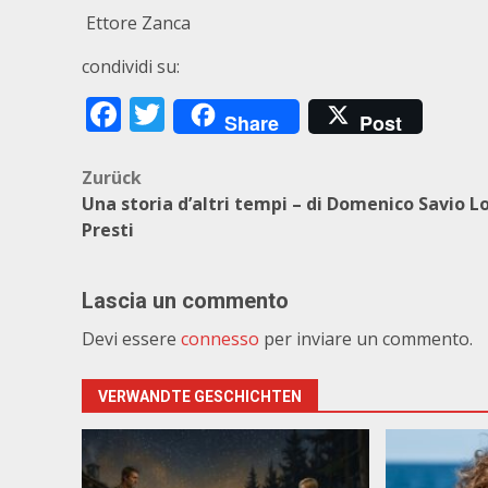
Ettore Zanca
condividi su:
Facebook
Twitter
Share
Post
Beitragsnavigation
Zurück
Una storia d’altri tempi – di Domenico Savio L
Presti
Lascia un commento
Devi essere
connesso
per inviare un commento.
VERWANDTE GESCHICHTEN