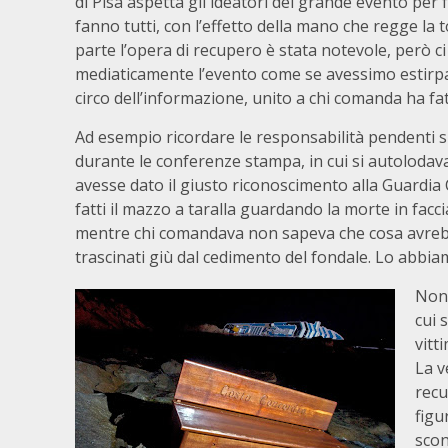
di Pisa aspetta gli ideatori del grande evento per
fanno tutti, con l’effetto della mano che regge la t
parte l’opera di recupero è stata notevole, però ci
mediaticamente l’evento come se avessimo estirpa
circo dell’informazione, unito a chi comanda ha f
Ad esempio ricordare le responsabilità pendenti 
durante le conferenze stampa, in cui si autolodava
avesse dato il giusto riconoscimento alla Guardia 
fatti il mazzo a taralla guardando la morte in facc
mentre chi comandava non sapeva che cosa avrebbe
trascinati giù dal cedimento del fondale. Lo abbi
Non 
cui 
vitt
La v
recu
figu
scon