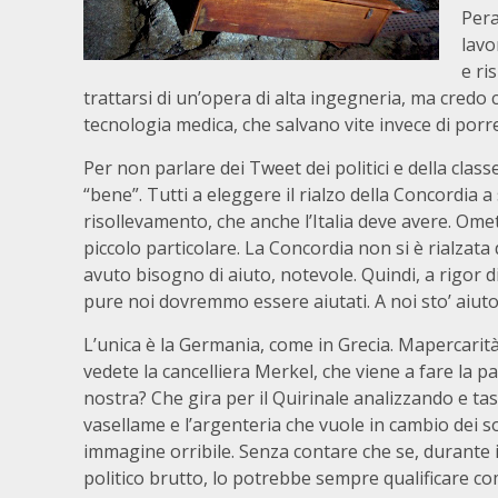
Pera
lavo
e ri
trattarsi di un’opera di alta ingegneria, ma credo 
tecnologia medica, che salvano vite invece di porre
Per non parlare dei Tweet dei politici e della classe
“bene”. Tutti a eleggere il rialzo della Concordia a
risollevamento, che anche l’Italia deve avere. Om
piccolo particolare. La Concordia non si è rialzata 
avuto bisogno di aiuto, notevole. Quindi, a rigor d
pure noi dovremmo essere aiutati. A noi sto’ aiuto 
L’unica è la Germania, come in Grecia. Mapercarità
vedete la cancelliera Merkel, che viene a fare la p
nostra? Che gira per il Quirinale analizzando e tas
vasellame e l’argenteria che vuole in cambio dei s
immagine orribile. Senza contare che se, durante
politico brutto, lo potrebbe sempre qualificare co