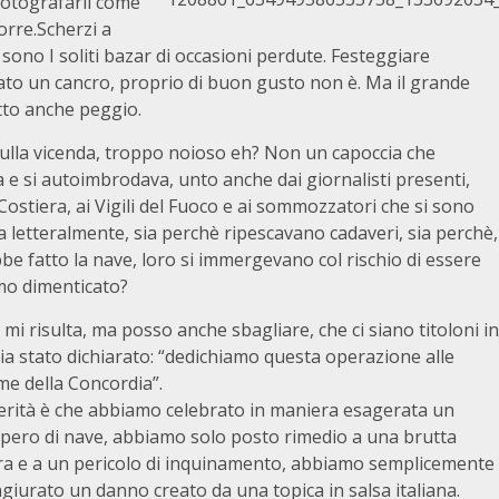
 fotografarli come
orre.Scherzi a
 sono I soliti bazar di occasioni perdute. Festeggiare
to un cancro, proprio di buon gusto non è. Ma il grande
atto anche peggio.
sulla vicenda, troppo noioso eh? Non un capoccia che
 e si autoimbrodava, unto anche dai giornalisti presenti,
Costiera, ai Vigili del Fuoco e ai sommozzatori che si sono
ia letteralmente, sia perchè ripescavano cadaveri, sia perchè,
 fatto la nave, loro si immergevano col rischio di essere
amo dimenticato?
mi risulta, ma posso anche sbagliare, che ci siano titoloni in
sia stato dichiarato: “dedichiamo questa operazione alle
ime della Concordia”.
erità è che abbiamo celebrato in maniera esagerata un
pero di nave, abbiamo solo posto rimedio a una brutta
ra e a un pericolo di inquinamento, abbiamo semplicemente
giurato un danno creato da una topica in salsa italiana.