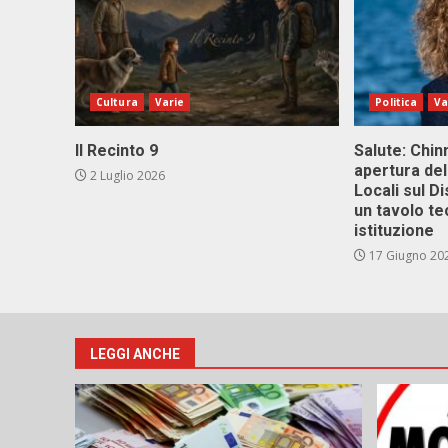
Cultura
Varie
Politica
Va
Il Recinto 9
Salute: Chinn
apertura del
2 Luglio 2026
Locali sul D
un tavolo te
istituzione
17 Giugno 20
LEGGI ANCHE