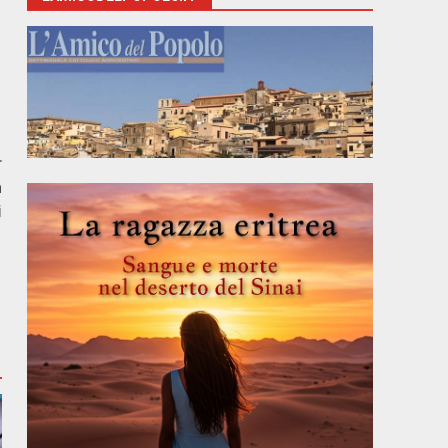
r
a
i