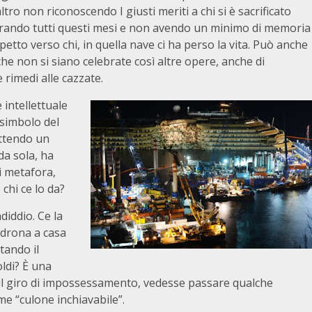
ltro non riconoscendo I giusti meriti a chi si è sacrificato
rando tutti questi mesi e non avendo un minimo di memoria
spetto verso chi, in quella nave ci ha perso la vita. Può anche
che non si siano celebrate così altre opere, anche di
 rimedi alle cazzate.
 intellettuale
 simbolo del
ettendo un
da sola, ha
i metafora,
chi ce lo da?
diddio. Ce la
adrona a casa
tando il
oldi? È una
 il giro di impossessamento, vedesse passare qualche
me “culone inchiavabile”.