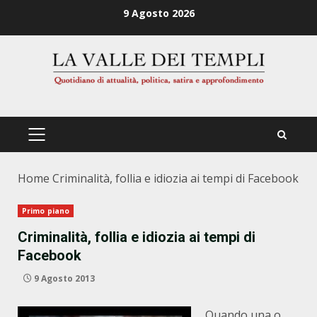
Zum
9 Agosto 2026
Inhalt
springen
PRIMÄRES
MENÜ
Home
Criminalità, follia e idiozia ai tempi di Facebook
Primo piano
Criminalità, follia e idiozia ai tempi di
Facebook
9 Agosto 2013
Quando una o