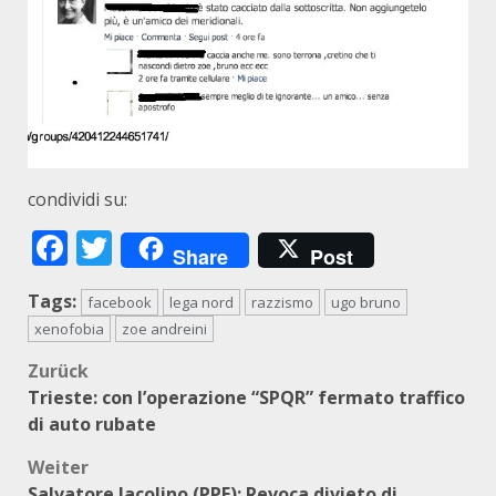
condividi su:
Facebook
Twitter
Share
Post
Tags:
facebook
lega nord
razzismo
ugo bruno
xenofobia
zoe andreini
Beitragsnavigation
Zurück
Trieste: con l’operazione “SPQR” fermato traffico
di auto rubate
Weiter
Salvatore Iacolino (PPE): Revoca divieto di