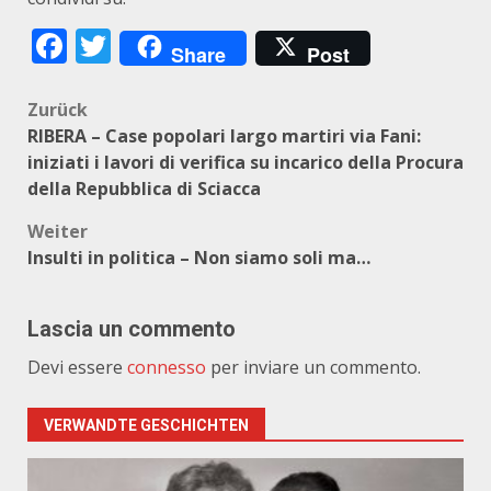
Facebook
Twitter
Share
Post
Beitragsnavigation
Zurück
RIBERA – Case popolari largo martiri via Fani:
iniziati i lavori di verifica su incarico della Procura
della Repubblica di Sciacca
Weiter
Insulti in politica – Non siamo soli ma…
Lascia un commento
Devi essere
connesso
per inviare un commento.
VERWANDTE GESCHICHTEN