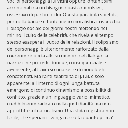
voci di personaggi a lui vicini oppure lontanissimi,
accomunati da un bisogno quasi compulsivo,
ossessivo di parlare di lui. Questa parabola spietata,
per nulla banale e tanto meno moralistica, rispecchia
il disagio sociale dei giorni nostri mettendo nel
mirino il culto della celebrità, che rivela e al tempo
stesso esaspera il vuoto delle relazioni. Il solipsismo
dei personaggi è ulteriormente rafforzato dalla
coerente rinuncia allo strumento del dialogo. la
narrazione procede dunque, consequenziale e
avvincente, attraverso una serie di monologhi
concatenati. Ma l’anti-teatralità di J.T.B. è solo
apparente: all’interno di ogni lunga battuta
emergono di continuo dinamismo e possibilità di
conflitto, grazie a un linguaggio vario, mimetico,
credibilmente radicato nella quotidianità ma non
appiattito sul naturalismo. Una sfida registica non
facile, che speriamo venga raccolta quanto prima”.