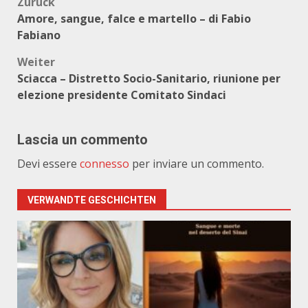
Beitragsnavigation
Zurück
Amore, sangue, falce e martello – di Fabio
Fabiano
Weiter
Sciacca – Distretto Socio-Sanitario, riunione per
elezione presidente Comitato Sindaci
Lascia un commento
Devi essere
connesso
per inviare un commento.
VERWANDTE GESCHICHTEN