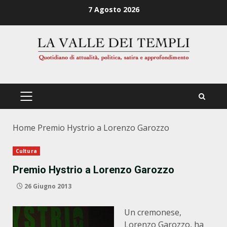
Zum
7 Agosto 2026
Inhalt
springen
PRIMÄRES
MENÜ
Home
Premio Hystrio a Lorenzo Garozzo
Cultura
Premio Hystrio a Lorenzo Garozzo
26 Giugno 2013
Un cremonese,
Lorenzo Garozzo, ha