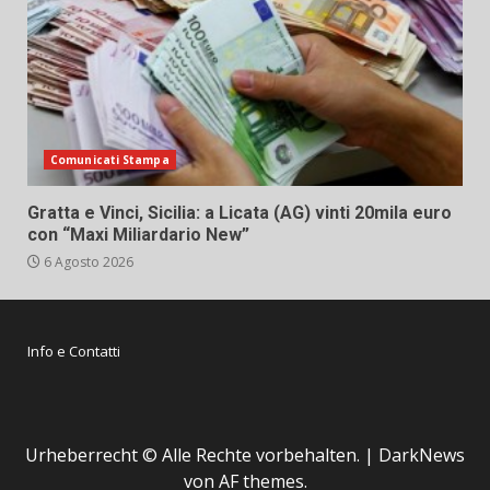
Comunicati Stampa
Gratta e Vinci, Sicilia: a Licata (AG) vinti 20mila euro
con “Maxi Miliardario New”
6 Agosto 2026
Info e Contatti
Urheberrecht © Alle Rechte vorbehalten.
|
DarkNews
von AF themes.