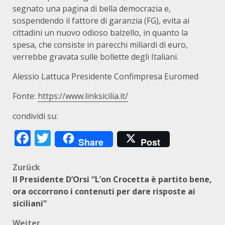
segnato una pagina di bella democrazia e,
sospendendo il fattore di garanzia (FG), evita ai
cittadini un nuovo odioso balzello, in quanto la
spesa, che consiste in parecchi miliardi di euro,
verrebbe gravata sulle bollette degli Italiani.
Alessio Lattuca Presidente Confimpresa Euromed
Fonte:
https://www.linksicilia.it/
condividi su:
Facebook
Twitter
Share
Post
Beitragsnavigation
Zurück
Il Presidente D’Orsi “L’on Crocetta è partito bene,
ora occorrono i contenuti per dare risposte ai
siciliani”
Weiter