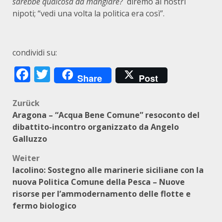
sarebbe qualcosa da mangiare?
diremo ai nostri
nipoti; “vedi una volta la politica era così”.
condividi su:
Facebook
Twitter
Share
Post
Beitragsnavigation
Zurück
Aragona – “Acqua Bene Comune” resoconto del
dibattito-incontro organizzato da Angelo
Galluzzo
Weiter
Iacolino: Sostegno alle marinerie siciliane con la
nuova Politica Comune della Pesca – Nuove
risorse per l’ammodernamento delle flotte e
fermo biologico