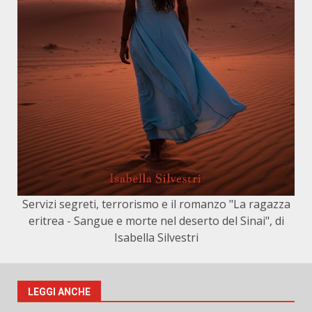
Servizi segreti, terrorismo e il romanzo "La ragazza
eritrea - Sangue e morte nel deserto del Sinai", di
Isabella Silvestri
LEGGI ANCHE