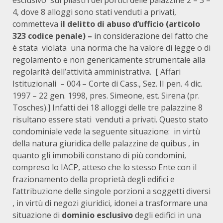
esclusivo sui pilastri dei portici delle palazzine 2 – 3 –
4, dove 8 alloggi sono stati venduti a privati,
commetteva
il delitto di abuso d’ufficio (articolo
323 codice penale) –
in considerazione del fatto che
è stata violata una norma che ha valore di legge o di
regolamento e non genericamente strumentale alla
regolarità dell’attività amministrativa. [ Affari
Istituzionali – 004 – Corte di Cass., Sez. II pen. 4 dic.
1997 – 22 gen. 1998, pres. Simeone, est. Sirena (pr.
Tosches).] Infatti dei 18 alloggi delle tre palazzine 8
risultano essere stati venduti a privati.
Questo stato
condominiale vede la seguente situazione: in virtù
della natura giuridica delle palazzine de quibus , in
quanto gli immobili constano di più condomini,
compreso lo IACP, atteso che lo stesso Ente con il
frazionamento della proprietà degli edifici e
l’attribuzione delle singole porzioni a soggetti diversi
, in virtù di negozi giuridici, idonei a trasformare una
situazione di
dominio esclusivo
degli edifici in una