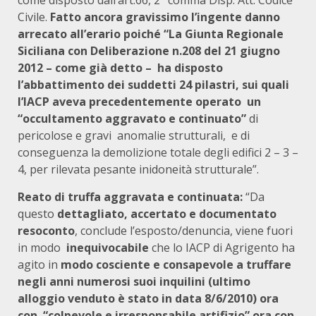
come disposto dall’art.66, 2° comma Disp. Att. Codice
Civile.
Fatto ancora gravissimo l’ingente danno
arrecato all’erario poiché “La Giunta Regionale
Siciliana con Deliberazione n.208 del 21 giugno
2012 – come già detto – ha disposto
l’abbattimento dei suddetti 24 pilastri, sui quali
l’IACP aveva precedentemente operato un
“occultamento aggravato e continuato”
di
pericolose e gravi anomalie strutturali, e di
conseguenza la demolizione totale degli edifici 2 – 3 –
4, per rilevata pesante inidoneità strutturale”.
Reato di truffa aggravata e continuata:
“Da
questo
dettagliato, accertato e documentato
resoconto
, conclude l’esposto/denuncia,
viene fuori
in modo
inequivocabile
che lo IACP di Agrigento ha
agito in
modo cosciente e consapevole a truffare
negli anni numerosi suoi inquilini (ultimo
alloggio venduto è stato in data 8/6/2010) ora
con “colpevole e irresponsabile artifizio” ora con