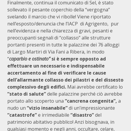
Finalmente, continua il comunicato di Sel, è stato
sollevato il pesante coperchio della “vergogna”
svelando il marcio che vi ribolle! Viene riportato
nell’esposto/denuncia che l’IACP di Agrigento, pur
nell’evidenza e nella chiarezza di gravi, pesanti e
preoccupanti segnali di “collasso” alle strutture
portanti presenti in tutte le palazzine dei 76 alloggi
di Largo Martiri di Via Fani a Ribera, in modo
“
caparbio e ostinato”
si è sempre opposto ad
effettuare un necessario e indispensabile
accertamento al fine di verificare le cause
dell’allarmante collasso dei pilastri e del dissesto
complessivo degli edifici.
Mai avrebbe certificato lo
“stato di salute”
delle palazzine perché ciò avrebbe
portato allo scoperto una
“cancrena congenita”,
a
nudo un
“vizio insanabile”
di un’impressionante
“catastrofe”
e irrimediabile
“disastro”
del
patrimonio abitativo pubblico!
Anzi bisognava, in
qualsiasi momento e negli anni, occultare, celare,