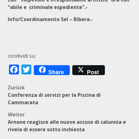
“abile e criminale espediente”.-
Info/Coordinamento Sel – Ribera.-
condividi su:
Facebook
Twitter
Share
Post
Beitragsnavigation
Zurück
Conferenza di servizi per la Piscina di
Cammarata
Weiter
Arnone reagisce alle nuove accuse di calunnia e
rivela di essere sotto inchiesta