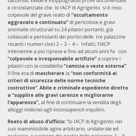
saccense, valide e inoppugnabili prove documentate
e circostanziate che lo IACP di Agrigento si è reso
colpevole del grave reato di
“occultamento
aggravato e continuato”
di pericolose e gravi
anomalie strutturali su 24 pilastri portanti, già
collassati e pericolanti dei portici delle tre palazzine
recanti i numeri civici 2 – 3 – 4 – Infatti, l’IACP
intervenne a più riprese e fino ad alcuni anni fa con
“colpevole e irresponsabile artifizio”
a coprire i
pilastri con la cosiddetta
“camicia o veste esterna”
.
Il fine era di
mascherare
la
“non conformità ai
criteri di sicurezza delle norme tecniche
costruttive”
.
Abile e criminale espediente diretto
a “supplire alle gravi carenze e migliorarne
l’apparenza”,
al fine di continuare la vendita degli
alloggi inidonei agli inconsapevoli inquilini
.
Reato di abuso d’ufficio:
“lo IACP di Agrigento nel
suo inammissibile agire arbitrario, unilaterale ed