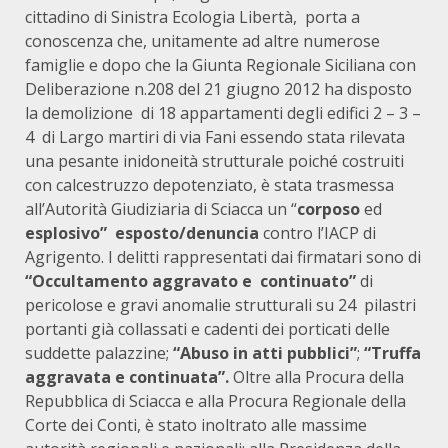
cittadino di Sinistra Ecologia Libertà, porta a
conoscenza che, unitamente ad altre numerose
famiglie e dopo che la Giunta Regionale Siciliana con
Deliberazione n.208 del 21 giugno 2012 ha disposto
la demolizione di 18 appartamenti degli edifici 2 – 3 –
4 di Largo martiri di via Fani essendo stata rilevata
una pesante inidoneità strutturale poiché costruiti
con calcestruzzo depotenziato, è stata trasmessa
all’Autorità Giudiziaria di Sciacca un “
corposo
ed
esplosivo”
esposto/denuncia
contro l’IACP di
Agrigento. I delitti rappresentati dai firmatari sono di
“Occultamento aggravato e continuato”
di
pericolose e gravi anomalie strutturali su 24 pilastri
portanti già collassati e cadenti dei porticati delle
suddette palazzine;
“Abuso in atti pubblici”
;
“Truffa
aggravata e continuata”.
Oltre alla Procura della
Repubblica di Sciacca e alla Procura Regionale della
Corte dei Conti, è stato inoltrato alle massime