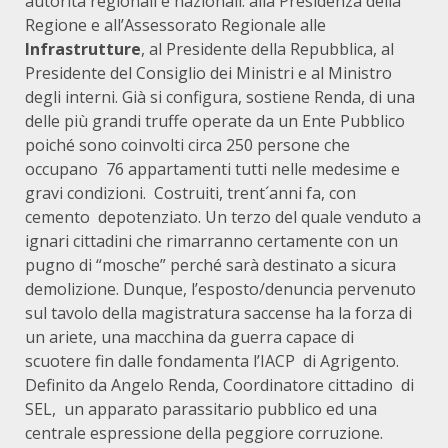
autorità regionali e nazionali: alla Presidenza della
Regione e all’Assessorato Regionale alle
Infrastrutture
, al Presidente della Repubblica, al
Presidente del Consiglio dei Ministri e al Ministro
degli interni. Già si configura, sostiene Renda, di una
delle più grandi truffe operate da un Ente Pubblico
poiché sono coinvolti circa 250 persone che
occupano 76 appartamenti tutti nelle medesime e
gravi condizioni. Costruiti, trent´anni fa, con
cemento depotenziato. Un terzo del quale venduto a
ignari cittadini che rimarranno certamente con un
pugno di “mosche” perché sarà destinato a sicura
demolizione. Dunque, l’esposto/denuncia pervenuto
sul tavolo della magistratura saccense ha la forza di
un ariete, una macchina da guerra capace di
scuotere fin dalle fondamenta l’IACP di Agrigento.
Definito da Angelo Renda, Coordinatore cittadino di
SEL, un apparato parassitario pubblico ed una
centrale espressione della peggiore corruzione.