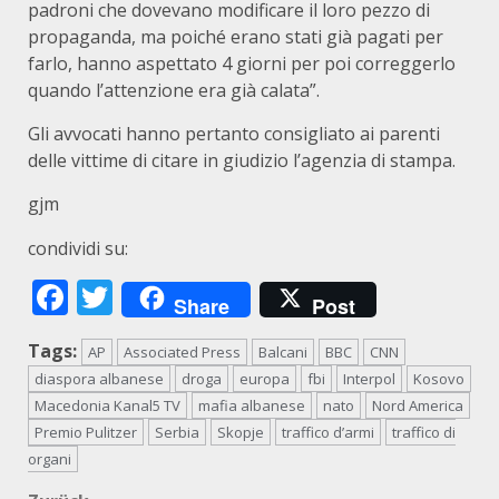
padroni che dovevano modificare il loro pezzo di
propaganda, ma poiché erano stati già pagati per
farlo, hanno aspettato 4 giorni per poi correggerlo
quando l’attenzione era già calata”.
Gli avvocati hanno pertanto consigliato ai parenti
delle vittime di citare in giudizio l’agenzia di stampa.
gjm
condividi su:
Facebook
Twitter
Share
Post
Tags:
AP
Associated Press
Balcani
BBC
CNN
diaspora albanese
droga
europa
fbi
Interpol
Kosovo
Macedonia Kanal5 TV
mafia albanese
nato
Nord America
Premio Pulitzer
Serbia
Skopje
traffico d’armi
traffico di
organi