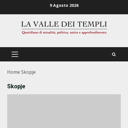
Zum
9 Agosto 2026
Inhalt
springen
PRIMÄRES
MENÜ
Home
Skopje
Skopje