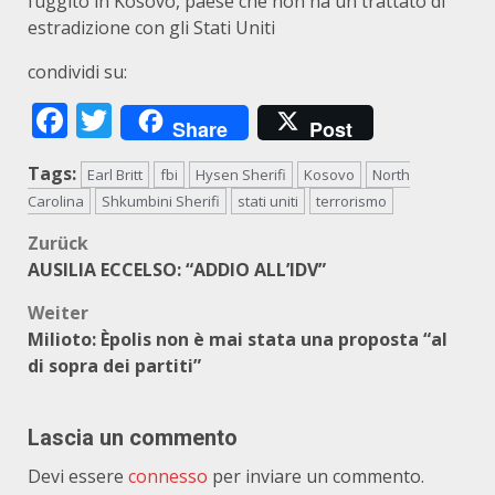
fuggito in Kosovo, paese che non ha un trattato di
estradizione con gli Stati Uniti
condividi su:
Facebook
Twitter
Share
Post
Tags:
Earl Britt
fbi
Hysen Sherifi
Kosovo
North
Carolina
Shkumbini Sherifi
stati uniti
terrorismo
Beitragsnavigation
Zurück
AUSILIA ECCELSO: “ADDIO ALL’IDV”
Weiter
Milioto: Èpolis non è mai stata una proposta “al
di sopra dei partiti”
Lascia un commento
Devi essere
connesso
per inviare un commento.