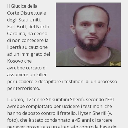
Il Giudice della
Corte Distrettuale
degli Stati Uniti,
Earl Britt, del North
Carolina, ha deciso
di non concedere la
libertà su cauzione
ad un immigrato del
Kosovo che
avrebbe cercato di
assumere un killer
per uccidere e decapitare i testimoni di un processo
per terrorismo.
L’uomo, il 21enne Shkumbini Sherifi, secondo l’FBI
avrebbe complottato per uccidere i testimoni che
hanno deposto contro il fratello, Hysen Sherifi (v.
foto), che è stato condannato a 45 anni di carcere
per aver progettato un attentato contro la base dei