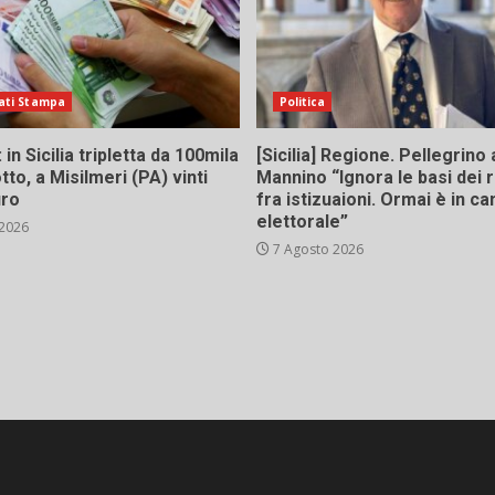
ati Stampa
Politica
in Sicilia tripletta da 100mila
[Sicilia] Regione. Pellegrino 
tto, a Misilmeri (PA) vinti
Mannino “Ignora le basi dei 
uro
fra istizuaioni. Ormai è in 
elettorale”
 2026
7 Agosto 2026