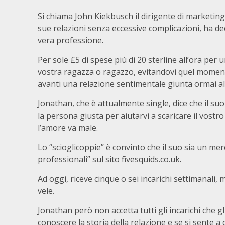
Si chiama John Kiekbusch il dirigente di marketin
sue relazioni senza eccessive complicazioni, ha d
vera professione.
Per sole £5 di spese più di 20 sterline all’ora per u
vostra ragazza o ragazzo, evitandovi quel momento
avanti una relazione sentimentale giunta ormai all
Jonathan, che è attualmente single, dice che il su
la persona giusta per aiutarvi a scaricare il vost
l’amore va male.
Lo “scioglicoppie” è convinto che il suo sia un mer
professionali” sul sito fivesquids.co.uk.
Ad oggi, riceve cinque o sei incarichi settimanali,
vele.
Jonathan però non accetta tutti gli incarichi che 
conoscere la storia della relazione e se si sente a di