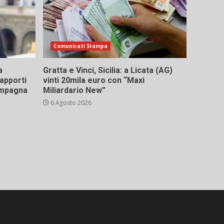
Comunicati Stampa
a
Gratta e Vinci, Sicilia: a Licata (AG)
rapporti
vinti 20mila euro con “Maxi
campagna
Miliardario New”
6 Agosto 2026