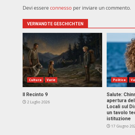
Devi essere
connesso
per inviare un commento.
VERWANDTE GESCHICHTEN
Cultura
Varie
Politica
Va
Il Recinto 9
Salute: Chinn
apertura del
2 Luglio 2026
Locali sul D
un tavolo te
istituzione
17 Giugno 20