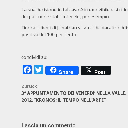
La sua decisione in tal caso è irremovibile e si ri
dei partner è stato infedele, per esempio.
Finora i clienti di Jonathan si sono dichiarati sodd
positiva del 100 per cento.
condividi su:
Facebook
Twitter
Share
Post
Beitragsnavigation
Zurück
3° APPUNTAMENTO DEI VENERDI’ NELLA VALLE,
2012. “KRONOS: IL TEMPO NELL’ARTE”
Lascia un commento