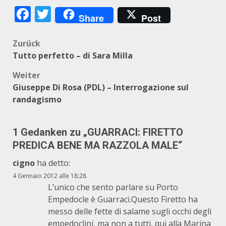
Facebook
Twitter
Share
Post
Beitragsnavigation
Zurück
Tutto perfetto – di Sara Milla
Weiter
Giuseppe Di Rosa (PDL) – Interrogazione sul
randagismo
1 Gedanken zu „
GUARRACI: FIRETTO
PREDICA BENE MA RAZZOLA MALE
“
cigno
ha detto:
4 Gennaio 2012 alle 18:28
L’unico che sento parlare su Porto
Empedocle è Guarraci.Questo Firetto ha
messo delle fette di salame sugli occhi degli
empedoclini, ma non a tutti, qui alla Marina