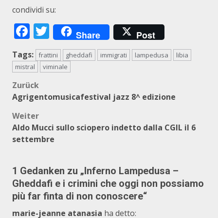
condividi su:
Facebook
Twitter
Share
Post
Tags:
frattini
gheddafi
immigrati
lampedusa
libia
mistral
viminale
Beitragsnavigation
Zurück
Agrigentomusicafestival jazz 8^ edizione
Weiter
Aldo Mucci sullo sciopero indetto dalla CGIL il 6
settembre
1 Gedanken zu „
Inferno Lampedusa –
Gheddafi e i crimini che oggi non possiamo
più far finta di non conoscere
“
marie-jeanne atanasia
ha detto: