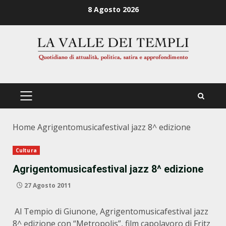
Zum
8 Agosto 2026
Inhalt
springen
PRIMÄRES
MENÜ
Home
Agrigentomusicafestival jazz 8^ edizione
Cultura
Agrigentomusicafestival jazz 8^ edizione
27 Agosto 2011
Al Tempio di Giunone, Agrigentomusicafestival jazz
8^ edizione con “Metropolis”, film capolavoro di Fritz