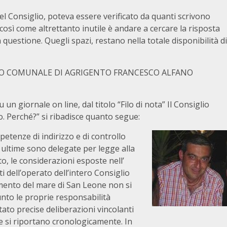
el Consiglio, poteva essere verificato da quanti scrivono
così come altrettanto inutile è andare a cercare la risposta
 questione. Quegli spazi, restano nella totale disponibilità di
IO COMUNALE DI AGRIGENTO FRANCESCO ALFANO
un giornale on line, dal titolo “Filo di nota” Il Consiglio
o. Perché?” si ribadisce quanto segue:
etenze di indirizzo e di controllo
te ultime sono delegate per legge alla
o, le considerazioni esposte nell’
i dell’operato dell’intero Consiglio
amento del mare di San Leone non si
unto le proprie responsabilità
tato precise deliberazioni vincolanti
e si riportano cronologicamente. In