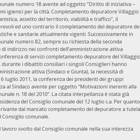
munale numero 18 avente ad oggetto “Diritto di iniziativa –
mi igienici per la città. Completamento depuratore Villaggio
tica, assetto del territorio, viabilità e traffico”, il
revoli ed uno contrario il completamento del depuratore de
stiche e sanitarie attualmente vigenti. Successivamente in
munale numero 82, sempre su richiesta della seconda
i indirizzo nei confronti dell’amministrazione attiva
conferenza di servizi completamento depuratore del Villaggi
durante i dibattiti consiliari i singoli Consiglieri hanno
inistrazione attiva (Sindaco e Giunta), la necessità di
a 6 luglio 2011, la conferenza dei presidenti dei gruppi
anza al Sindaco avente per oggetto “Motivazioni inerenti alla
unale n. 18 del 2010”. La citata interpellanza è stata già
esidenza del Consiglio comunale del 12 luglio c.a. Per quanto
derivante dal mancato completamento del depuratore a tutel
l Consiglio comunale.
lavoro svolto dal Consiglio comunale nella sua interezza