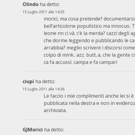
Olindo
ha detto:
15 Luglio 2011 alle 14:35
morici, ma cosa pretende? documentarsi c
bell’articolone populistico ma innocuo. T
leone nn ci và. c’è la merda? cazzi degli a
che dorme leggendo e pubblicando le cart
arrabbia? meglio scrivere i discorsi come
colpo di mink.. azz. butt..a, che la gente
ca fa accussì. campa e fa campari
ciupi
ha detto:
15 Luglio 2011 alle 14:36
Le faccio i mie complimenti anche lei si è
pubblicata nella destra e non in eviden
archiviata.
GJMorici
ha detto: