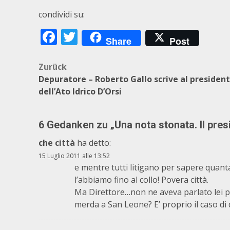
condividi su:
Facebook
Twitter
Share
Post
Beitragsnavigation
Zurück
Depuratore – Roberto Gallo scrive al presiden
dell’Ato Idrico D’Orsi
6 Gedanken zu „
Una nota stonata. Il pre
che città
ha detto:
15 Luglio 2011 alle 13:52
e mentre tutti litigano per sapere quan
l’abbiamo fino al collo! Povera città.
Ma Direttore…non ne aveva parlato lei pe
merda a San Leone? E’ proprio il caso di d