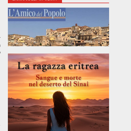
r
a
o