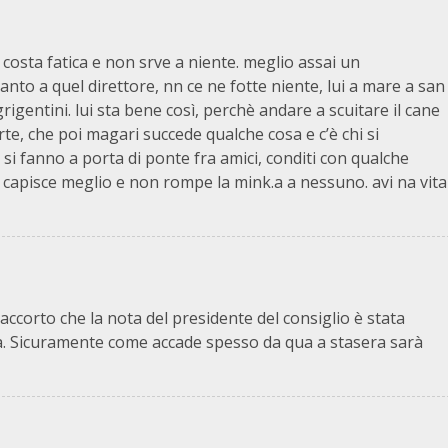
osta fatica e non srve a niente. meglio assai un
anto a quel direttore, nn ce ne fotte niente, lui a mare a san
grigentini. lui sta bene così, perchè andare a scuitare il cane
e, che poi magari succede qualche cosa e c’è chi si
 si fanno a porta di ponte fra amici, conditi con qualche
 ci capisce meglio e non rompe la mink.a a nessuno. avi na vita
 accorto che la nota del presidente del consiglio è stata
za. Sicuramente come accade spesso da qua a stasera sarà