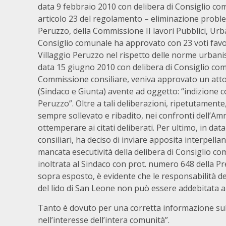
data 9 febbraio 2010 con delibera di Consiglio co
articolo 23 del regolamento – eliminazione proble
Peruzzo, della Commissione II lavori Pubblici, Urbanis
Consiglio comunale ha approvato con 23 voti favo
Villaggio Peruzzo nel rispetto delle norme urbani
data 15 giugno 2010 con delibera di Consiglio co
Commissione consiliare, veniva approvato un atto d
(Sindaco e Giunta) avente ad oggetto: “indizione 
Peruzzo”. Oltre a tali deliberazioni, ripetutamente, 
sempre sollevato e ribadito, nei confronti dell’Amm
ottemperare ai citati deliberati. Per ultimo, in dat
consiliari, ha deciso di inviare apposita interpell
mancata esecutività della delibera di Consiglio com
inoltrata al Sindaco con prot. numero 648 della Pr
sopra esposto, è evidente che le responsabilità 
del lido di San Leone non può essere addebitata a
Tanto è dovuto per una corretta informazione sul 
nell’interesse dell’intera comunità”.