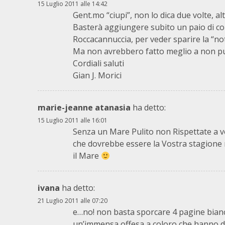
15 Luglio 2011 alle 14:42
Gent.mo “ciupi”, non lo dica due volte, 
Basterà aggiungere subito un paio di co
Roccacannuccia, per veder sparire la “no
Ma non avrebbero fatto meglio a non pu
Cordiali saluti
Gian J. Morici
marie-jeanne atanasia
ha detto:
15 Luglio 2011 alle 16:01
Senza un Mare Pulito non Rispettate a voi
che dovrebbe essere la Vostra stagione m
il Mare
ivana
ha detto:
21 Luglio 2011 alle 07:20
e…no! non basta sporcare 4 pagine bianc
un’immensa offesa a coloro che hanno dat