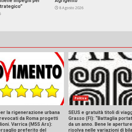
ntiene impegni per
Agrigento
trategico”
8 Agosto 2026
6
Politica
er la rigenerazione urbana
SEUS e gratuità titoli di viagg
a, revocati da Roma progetti
Grasso (FI): “Battaglia porta
lioni. Varrica (M5S Ars):
da un anno. Bene le aperture,
bersaglio preferito del
risolva nelle variazioni di bil