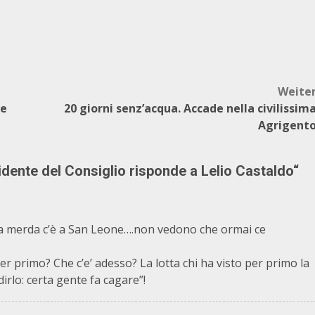
Weite
te
20 giorni senz’acqua. Accade nella civilissim
Agrigent
sidente del Consiglio risponde a Lelio Castaldo
“
ta merda c’è a San Leone….non vedono che ormai ce
r primo? Che c’e’ adesso? La lotta chi ha visto per primo la
irlo: certa gente fa cagare”!