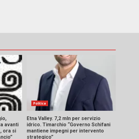
Politica
io,
Etna Valley. 7,2 mln per servizio
ta avanti
idrico. Timarchio “Governo Schifani
 ora si
mantiene impegni per intervento
ancio”
strategico”