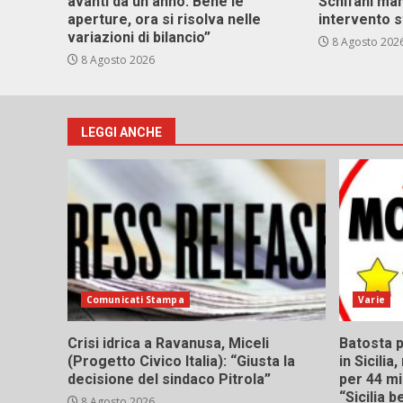
avanti da un anno. Bene le
Schifani ma
aperture, ora si risolva nelle
intervento s
variazioni di bilancio”
8 Agosto 202
8 Agosto 2026
LEGGI ANCHE
Comunicati Stampa
Varie
Crisi idrica a Ravanusa, Miceli
Batosta p
(Progetto Civico Italia): “Giusta la
in Sicili
decisione del sindaco Pitrola”
per 44 mi
“Sicilia 
8 Agosto 2026