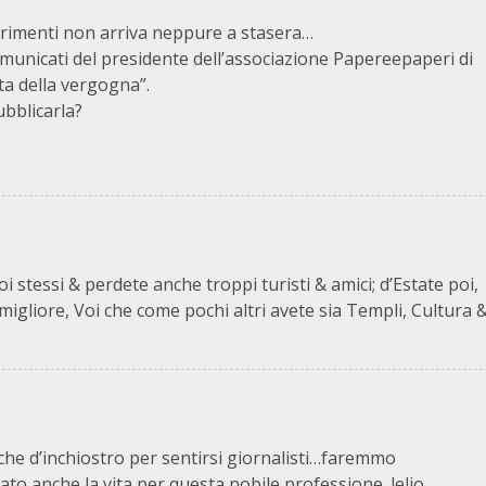
altrimenti non arriva neppure a stasera…
municati del presidente dell’associazione Papereepaperi di
ta della vergogna”.
bblicarla?
 stessi & perdete anche troppi turisti & amici; d’Estate poi,
igliore, Voi che come pochi altri avete sia Templi, Cultura 
he d’inchiostro per sentirsi giornalisti…faremmo
o anche la vita per questa nobile professione. lelio