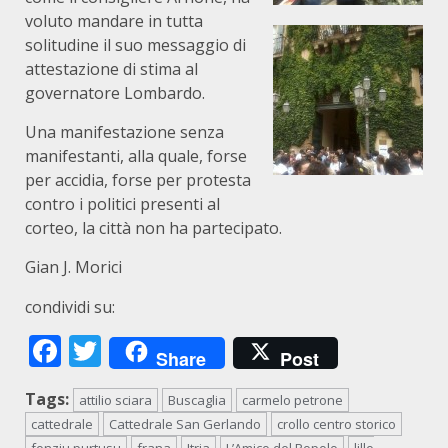
voluto mandare in tutta
solitudine il suo messaggio di
attestazione di stima al
governatore Lombardo.
Una manifestazione senza
manifestanti, alla quale, forse
per accidia, forse per protesta
contro i politici presenti al
corteo, la città non ha partecipato.
Gian J. Morici
condividi su:
Facebook
Twitter
Share
Post
Tags:
attilio sciara
Buscaglia
carmelo petrone
cattedrale
Cattedrale San Gerlando
crollo centro storico