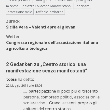
fonziu purtusu
frana
Itria
L’Amico del Popolo
lillo
miccichè
palazzo Lo Iacono Maraventano
Principato
protezione civile
raffaele lombardo
Beitragsnavigation
Zurück
Sicilia Vera – Valenti apre ai giovani
Weiter
Congresso regionale dell’associazione italiana
agricoltura biologica
2 Gedanken zu „
Centro storico: una
manifestazione senza manifestanti
“
tobia
ha detto:
22 Maggio 2011 alle 15:08
….. partecipazione di poco più di trecento
persone, compreso politici, associazioni e
scolaresche…..Grandi assenti, proprio gli
abitanti del centro storico………