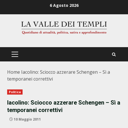
Zum
6 Agosto 2026
Inhalt
springen
PRIMÄRES
MENÜ
Home
Iacolino: Sciocco azzerare Schengen – Sì a
temporanei correttivi
Politica
Iacolino: Sciocco azzerare Schengen – Sì a
temporanei correttivi
10 Maggio 2011