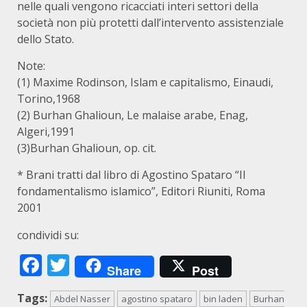
nelle quali vengono ricacciati interi settori della
società non più protetti dall’intervento assistenziale
dello Stato.
Note:
(1) Maxime Rodinson, Islam e capitalismo, Einaudi,
Torino,1968
(2) Burhan Ghalioun, Le malaise arabe, Enag,
Algeri,1991
(3)Burhan Ghalioun, op. cit.
* Brani tratti dal libro di Agostino Spataro “Il
fondamentalismo islamico”, Editori Riuniti, Roma
2001
condividi su:
Facebook
Twitter
Share
Post
Tags:
Abdel Nasser
agostino spataro
bin laden
Burhan