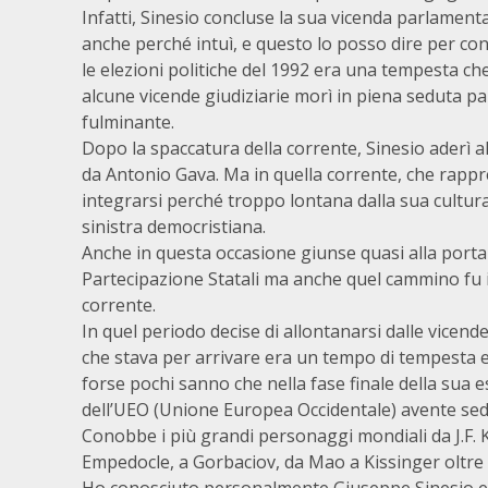
Infatti, Sinesio concluse la sua vicenda parlamenta
anche perché intuì, e questo lo posso dire per c
le elezioni politiche del 1992 era una tempesta ch
alcune vicende giudiziarie morì in piena seduta p
fulminante.
Dopo la spaccatura della corrente, Sinesio aderì 
da Antonio Gava. Ma in quella corrente, che rappr
integrarsi perché troppo lontana dalla sua cultura 
sinistra democristiana.
Anche in questa occasione giunse quasi alla porta d
Partecipazione Statali ma anche quel cammino fu in
corrente.
In quel periodo decise di allontanarsi dalle vicende
che stava per arrivare era un tempo di tempesta e a
forse pochi sanno che nella fase finale della sua es
dell’UEO (Unione Europea Occidentale) avente sede
Conobbe i più grandi personaggi mondiali da J.F. K
Empedocle, a Gorbaciov, da Mao a Kissinger oltre na