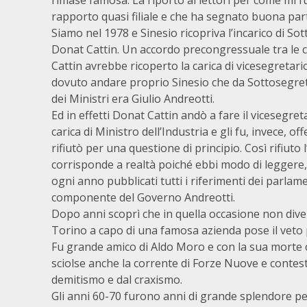
rimase famosa. La riporto ai lettori per come mi f
rapporto quasi filiale e che ha segnato buona parte
Siamo nel 1978 e Sinesio ricopriva l’incarico di So
Donat Cattin. Un accordo precongressuale tra le 
Cattin avrebbe ricoperto la carica di vicesegretari
dovuto andare proprio Sinesio che da Sottosegret
dei Ministri era Giulio Andreotti.
Ed in effetti Donat Cattin andò a fare il vicesegret
carica di Ministro dell’Industria e gli fu, invece, o
rifiutò per una questione di principio. Così rifiuto l
corrisponde a realtà poiché ebbi modo di leggere,
ogni anno pubblicati tutti i riferimenti dei parlame
componente del Governo Andreotti.
Dopo anni scoprì che in quella occasione non div
Torino a capo di una famosa azienda pose il veto p
Fu grande amico di Aldo Moro e con la sua morte c
sciolse anche la corrente di Forze Nuove e contest
demitismo e dal craxismo.
Gli anni 60-70 furono anni di grande splendore per