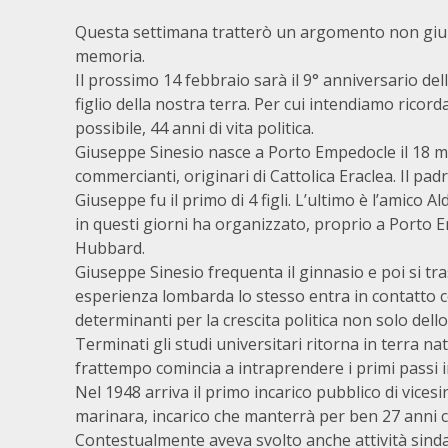
Questa settimana tratterò un argomento non gi
memoria.
Il prossimo 14 febbraio sarà il 9° anniversario del
figlio della nostra terra. Per cui intendiamo ricor
possibile, 44 anni di vita politica.
Giuseppe Sinesio nasce a Porto Empedocle il 18 m
commercianti, originari di Cattolica Eraclea. Il pad
Giuseppe fu il primo di 4 figli. L’ultimo è l’amico
in questi giorni ha organizzato, proprio a Porto E
Hubbard.
Giuseppe Sinesio frequenta il ginnasio e poi si tra
esperienza lombarda lo stesso entra in contatto
determinanti per la crescita politica non solo dell
Terminati gli studi universitari ritorna in terra na
frattempo comincia a intraprendere i primi passi in
Nel 1948 arriva il primo incarico pubblico di vices
marinara, incarico che manterrà per ben 27 anni c
Contestualmente aveva svolto anche attività sindaca