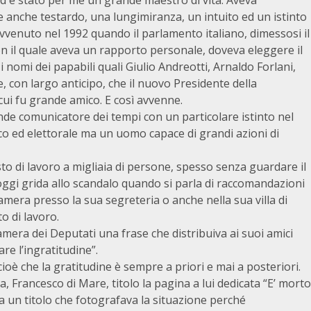
 è stato per me un grande maestro di vita. Aveva
e anche testardo, una lungimiranza, un intuito ed un istinto
avvenuto nel 1992 quando il parlamento italiano, dimessosi il
n il quale aveva un rapporto personale, doveva eleggere il
i nomi dei papabili quali Giulio Andreotti, Arnaldo Forlani,
se, con largo anticipo, che il nuovo Presidente della
cui fu grande amico. E così avvenne.
nde comunicatore dei tempi con un particolare istinto nel
ico ed elettorale ma un uomo capace di grandi azioni di
sto di lavoro a migliaia di persone, spesso senza guardare il
oggi grida allo scandalo quando si parla di raccomandazioni
amera presso la sua segreteria o anche nella sua villa di
 di lavoro.
mera dei Deputati una frase che distribuiva ai suoi amici
re l’ingratitudine”.
ioè che la gratitudine è sempre a priori e mai a posteriori.
a, Francesco di Mare, titolo la pagina a lui dedicata “E’ morto
 un titolo che fotografava la situazione perché