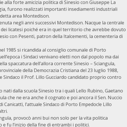
e alla forte amicizia politica di Sinesio con Giuseppe La
ia, furono realizzati importanti insediamenti industriali
iddetta area Montedison.
venuta negli anni successivi Montedison. Nacque la centrale
ei licatesi poiché era in quel territorio che avrebbe dovuto
esio con Pesenti, patron della Italcementi, la cementeria di
el 1985 si ricandida al consiglio comunale di Porto
ll’epoca i Sindaci venivano eletti non dal popolo ma dai
lla spaccatura dell’allora corrente Sinesio – Sciangula,
ovinciale della Democrazia Cristiana del 23 luglio 1988,
 Sindaco il Prof. Lillo Gucciardo candidato proprio contro
o nati dalla scuola Sinesio tra i quali Lello Rubino, Gaetano
a che ne era anche il cognato e poi ancora il Sen. Nuccio
Canicattì, l’attuale Sindaco di Porto Empedocle Lillo
tri.
angula, provocò anni bui non solo per la vita politica
u l’inizio della fine di entrambi i politici.