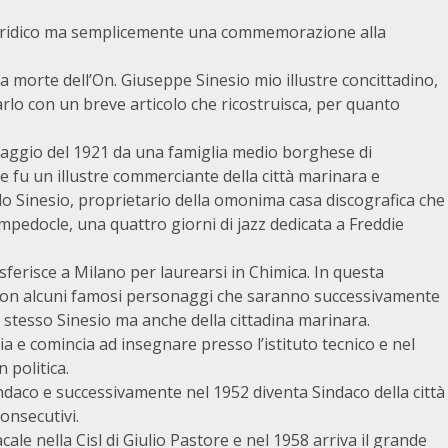
uridico ma semplicemente una commemorazione alla
la morte dell’On. Giuseppe Sinesio mio illustre concittadino,
darlo con un breve articolo che ricostruisca, per quanto
aggio del 1921 da una famiglia medio borghese di
re fu un illustre commerciante della città marinara e
 Aldo Sinesio, proprietario della omonima casa discografica che
mpedocle, una quattro giorni di jazz dedicata a Freddie
sferisce a Milano per laurearsi in Chimica. In questa
 con alcuni famosi personaggi che saranno successivamente
o stesso Sinesio ma anche della cittadina marinara.
tia e comincia ad insegnare presso l’istituto tecnico e nel
 politica.
indaco e successivamente nel 1952 diventa Sindaco della città
onsecutivi.
le nella Cisl di Giulio Pastore e nel 1958 arriva il grande