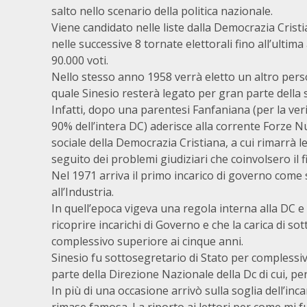
salto nello scenario della politica nazionale.
Viene candidato nelle liste dalla Democrazia Crist
nelle successive 8 tornate elettorali fino all’ult
90.000 voti.
Nello stesso anno 1958 verrà eletto un altro pers
quale Sinesio resterà legato per gran parte della 
Infatti, dopo una parentesi Fanfaniana (per la veri
90% dell’intera DC) aderisce alla corrente Forze N
sociale della Democrazia Cristiana, a cui rimarrà le
seguito dei problemi giudiziari che coinvolsero il f
Nel 1971 arriva il primo incarico di governo come
all’Industria.
In quell’epoca vigeva una regola interna alla DC 
ricoprire incarichi di Governo e che la carica di 
complessivo superiore ai cinque anni.
Sinesio fu sottosegretario di Stato per complessiv
parte della Direzione Nazionale della Dc di cui, per
In più di una occasione arrivò sulla soglia dell’inc