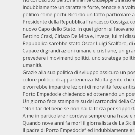
Ho conosciuto personalmente Giuseppe Sinesio ed
indubbiamente un carattere forte, tenace e a volt
politico come pochi. Ricordo un fatto particolare 
Presidente della Repubblica Francesco Cossiga, co
nuovo Capo dello Stato. In quei giorni si facevano 
Bettino Craxi, Ciriaco De Mita e, invece, lui mi dis
Repubblica sarebbe stato Oscar Luigi Scalfaro, di 
Capace di grandi azioni umane e cristiane, un gra
prevedere i movimenti politici, uno stratega polit
umanità.
Grazie alla sua politica di sviluppo assicuro un po
colore politico di appartenenza. Molta gente che 
e vorrebbe impartire lezioni di moralità fece antic
Porto Empedocle chiedendo ed ottenendo un posto
Un giorno fece stampare su dei cartoncini della Ca
“Non far del bene se non hai la forza per sopporta
A me in particolare ricordava sempre una frase e c
Quando nove anni fa morì il giornalista de La Sicili
il padre di Porto Empedocle” ed indubbiamente era