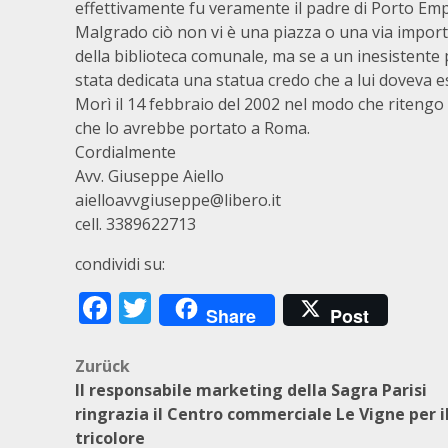
effettivamente fu veramente il padre di Porto Em
Malgrado ciò non vi è una piazza o una via importan
della biblioteca comunale, ma se a un inesistente
stata dedicata una statua credo che a lui doveva 
Morì il 14 febbraio del 2002 nel modo che ritengo
che lo avrebbe portato a Roma.
Cordialmente
Avv. Giuseppe Aiello
aielloavvgiuseppe@libero.it
cell. 3389622713
condividi su:
Facebook
Twitter
Share
Post
Beitragsnavigation
Zurück
Il responsabile marketing della Sagra Parisi
ringrazia il Centro commerciale Le Vigne per i
tricolore