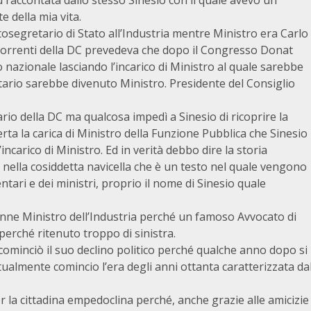
u raccontata dallo stesso Sinesio con il quale avevo un
 della mia vita.
ttosegretario di Stato all’Industria mentre Ministro era Carlo
correnti della DC prevedeva che dopo il Congresso Donat
o nazionale lasciando l’incarico di Ministro al quale sarebbe
ario sarebbe divenuto Ministro. Presidente del Consiglio
ario della DC ma qualcosa impedì a Sinesio di ricoprire la
fferta la carica di Ministro della Funzione Pubblica che Sinesio
’incarico di Ministro. Ed in verità debbo dire la storia
 nella cosiddetta navicella che è un testo nel quale vengono
ntari e dei ministri, proprio il nome di Sinesio quale
enne Ministro dell’Industria perché un famoso Avvocato di
erché ritenuto troppo di sinistra.
ominciò il suo declino politico perché qualche anno dopo si
ualmente comincio l’era degli anni ottanta caratterizzata da
 la cittadina empedoclina perché, anche grazie alle amicizie