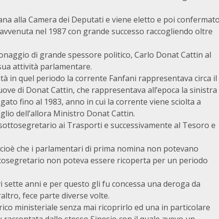
iana alla Camera dei Deputati e viene eletto e poi confermat
ima avvenuta nel 1987 con grande successo raccogliendo oltre
onaggio di grande spessore politico, Carlo Donat Cattin al
sua attività parlamentare.
tà in quel periodo la corrente Fanfani rappresentava circa il
uove di Donat Cattin, che rappresentava all’epoca la sinistra
gato fino al 1983, anno in cui la corrente viene sciolta a
iglio dell’allora Ministro Donat Cattin.
 sottosegretario ai Trasporti e successivamente al Tesoro e
e cioè che i parlamentari di prima nomina non potevano
sottosegretario non poteva essere ricoperta per un periodo
i sette anni e per questo gli fu concessa una deroga da
altro, fece parte diverse volte.
arico ministeriale senza mai ricoprirlo ed una in particolare