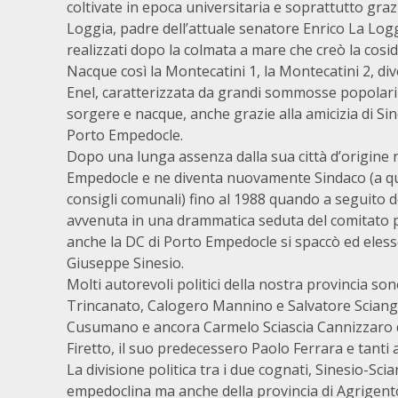
coltivate in epoca universitaria e soprattutto grazi
Loggia, padre dell’attuale senatore Enrico La Logg
realizzati dopo la colmata a mare che creò la cos
Nacque così la Montecatini 1, la Montecatini 2, di
Enel, caratterizzata da grandi sommosse popolari d
sorgere e nacque, anche grazie alla amicizia di Sin
Porto Empedocle.
Dopo una lunga assenza dalla sua città d’origine n
Empedocle e ne diventa nuovamente Sindaco (a que
consigli comunali) fino al 1988 quando a seguito de
avvenuta in una drammatica seduta del comitato pr
anche la DC di Porto Empedocle si spaccò ed elesse
Giuseppe Sinesio.
Molti autorevoli politici della nostra provincia son
Trincanato, Calogero Mannino e Salvatore Sciangul
Cusumano e ancora Carmelo Sciascia Cannizzaro di 
Firetto, il suo predecessero Paolo Ferrara e tanti al
La divisione politica tra i due cognati, Sinesio-Sci
empedoclina ma anche della provincia di Agrigento e f