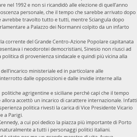
re nel 1992 e non si ricandidò alle elezione di quell’anno
onoscenza personale, che il tempo che sarebbe arrivato dopo
e avrebbe travolto tutto e tutti, mentre Sciangula dopo
arlamentare a Palazzo dei Normanni colpito da un infarto
alla corrente del Grande Centro-Azione Popolare capitanata
esentava i neodorotei democristiani, Sinesio non riusci ad
politica di provenienza sindacale e quindi più vicina alla
ell’incarico ministeriale ed in particolare alle
terrotto dalle opposizioni e dalle invidie interne alla
 politiche agrigentine e siciliane perché capì che il tempo
llora accettò un incarico di carattere internazionale. Infatt
perienza politica rivesti la carica di Vice Presidente Vicario
 a Parigi.
ennedy, a cui poi dedico la piazza più importante di Porto
turalmente a tutti i personaggi politici italiani.