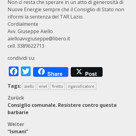
Non ci resta che sperare in un atto di generosità di
Nuove Energie sempre che il Consiglio di Stato non
riformi la sentenza del TAR Lazio.
Cordialmente
Avv. Giuseppe Aiello
aielloavvgiuseppe@libero.it
cell. 3389622713
condividi su:
Facebook
Twitter
Share
Post
Tags:
aiello
enel
firetto
rigassificatore
Beitragsnavigation
Zurück
Consiglio comunale. Resistere contro questa
barbarie
Weiter
“Ismani”